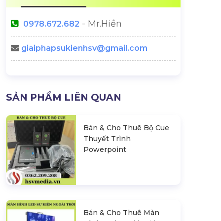
- Mr.Hiền
0978.672.682
giaiphapsukienhsv@gmail.com
Backup Plan Là Gì? Backup
Cách Tính Số 
SẢN PHẨM LIÊN QUAN
Plan Trong Tổ Chức Sự Kiện
Công Suất Âm 
Kiệ
 Đầu Năm:
Bán & Cho Thuê Bộ Cue
 Cần Tránh
Thuyết Trình
Powerpoint
Bán & Cho Thuê Màn