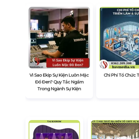
g Loa Và
h Cho Sự
Vì Sao Ekip Sự Kiện Luôn Mặc
Chi Phí Tổ Chức 
Đồ Đen? Quy Tắc Ngầm
Trong Ngành Sự Kiện