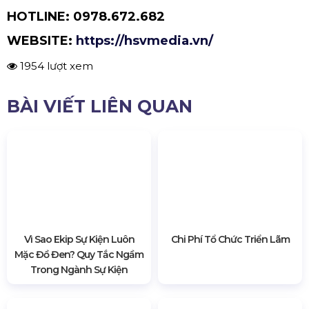
sẽ kiểm soát được những hoạt động trong không
gian sự kiện một cách thuận tiện và dễ dàng hơn.
Qua bài viết trên,
HSV Media
hy vọng bạn sẽ có
thêm nhiều thông tin bổ ích về cách thực hành
tổ chức và quản lý một sự kiện hiệu quả. Hãy
cùng HSV Media đón chờ thêm phần 2 để biết
thêm nhiều kiến thức hay về sự kiện nữa nhé!
THÔNG TIN LIÊN HỆ
Công Ty Thiết Bị Tổ Chức Sự Kiện HSV Media
- Chuyên Cho Thuê Màn Hình Led, Âm Thanh
Ánh Sáng, Thiết Bị Sự Kiện Uy Tín Hàng Đầu
TPHCM
HOTLINE:
0978.672.682
WEBSITE:
https://hsvmedia.vn/
1954 lượt xem