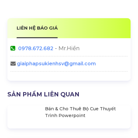
Flycam Trong Tổ Chức Sự
Lễ Khai Trương Đầu Năm:
Kiện
Điều Nên Làm & Cần Tránh
Backup Plan Là Gì? Backup
Cách Tính Số Lượng Loa Và
Plan Trong Tổ Chức Sự Kiện
Công Suất Âm Thanh Cho