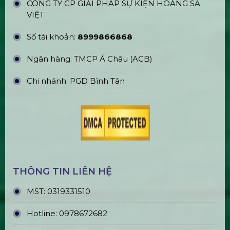
Trụ Bóng Tròn Led Ball
Bán & Cho Thuê Quả Cầu Led
Plasma
Bán & Cho Thuê Tivi Sự Kiện Giá Rẻ
Tại Tp Hcm