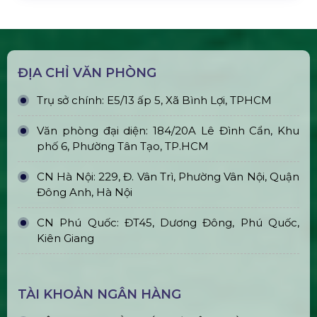
Gậy Cổ Vũ Lightstick Phát Sáng
Bán & Cho Thuê Layer Truss Sân
Khấu
Bán & Cho Thuê Nhà Bạt Trong Suốt