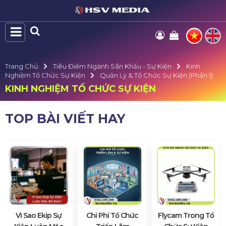
Trang Chủ
Tiêu Điểm Ngành Sân Khấu - Sự Kiện
Kinh
Nghiệm Tổ Chức Sự Kiện
Quản Lý & Tổ Chức Sự Kiện (Phần 1)
KINH NGHIỆM TỔ CHỨC SỰ KIỆN
TOP BÀI VIẾT HAY
Vì Sao Ekip Sự
Chi Phí Tổ Chức
Flycam Trong Tổ