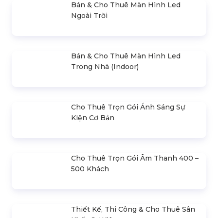
Sự Kiện
LIÊN HỆ BÁO GIÁ
- Mr.Hiền
0978.672.682
giaiphapsukienhsv@gmail.com
SẢN PHẨM LIÊN QUAN
Bán & Cho Thuê Bộ Cue Thuyết
Trình Powerpoint