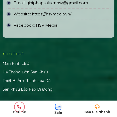
Thi Công & In Ấn Backdrop Sân
Khấu Sự Kiện
ĐỊA CHỈ VĂN PHÒNG
Trụ sở chính: E5/13 ấp 5, Xã Bình Lợi, TPHCM
Văn phòng đại diện: 184/20A Lê Đình Cẩn, Khu
phố 6, Phường Tân Tạo, TP.HCM
CN Hà Nội: 229, Đ. Vân Trì, Phường Vân Nội, Quận
Đông Anh, Hà Nội
Hotline
Báo Giá Nhanh
Zalo
CN Phú Quốc: ĐT45, Dương Đông, Phú Quốc,