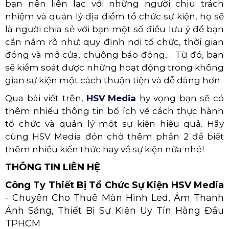
10. Khảo sát địa điểm tổ chức
Khảo sát địa điểm tổ chức là công việc vô cùng
cần thiết, bạn cần phải xác định rõ không gian tổ
chức, nơi đỗ xe, nhà vệ sinh, lối vào và lối thoát
hiểm. Về cơ bản là bạn phải nắm thật rõ nơi tổ
chức sự kiện như lòng bàn tay bạn. Thêm vào đó,
bạn nên liên lạc với những người chịu trách
nhiệm và quản lý địa điểm tổ chức sự kiện, họ sẽ
là người chia sẻ với bạn một số điều lưu ý để bạn
cần nắm rõ như: quy định nơi tổ chức, thời gian
đóng và mở cửa, chuông báo động,… Từ đó, bạn