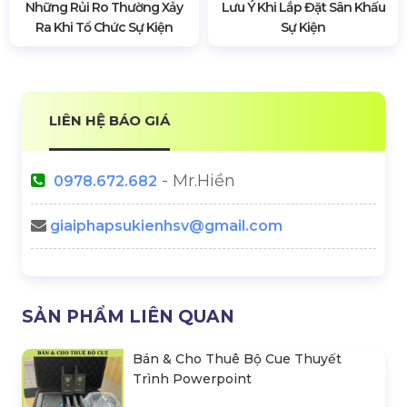
Những Rủi Ro Thường Xảy
Lưu Ý Khi Lắp Đặt Sân Khấu
Ra Khi Tổ Chức Sự Kiện
Sự Kiện
LIÊN HỆ BÁO GIÁ
- Mr.Hiền
0978.672.682
giaiphapsukienhsv@gmail.com
SẢN PHẨM LIÊN QUAN
Bán & Cho Thuê Bộ Cue Thuyết
Trình Powerpoint