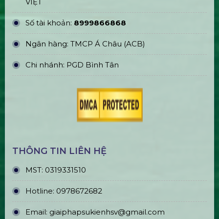
VIỆT
Số tài khoản:
8999866868
Ngân hàng: TMCP Á Châu (ACB)
Chi nhánh: PGD Bình Tân
THÔNG TIN LIÊN HỆ
MST:
0319331510
Hotline:
0978672682
Email:
giaiphapsukienhsv@gmail.com