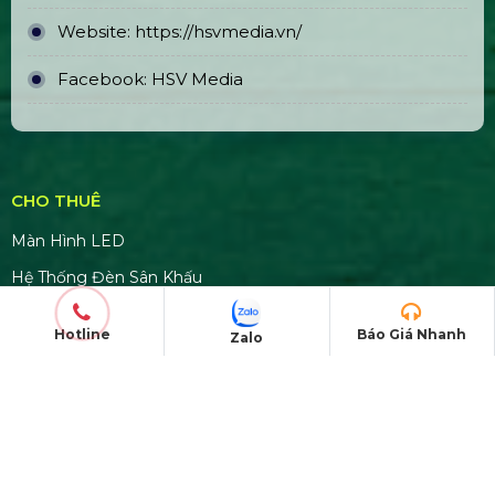
Website:
https://hsvmedia.vn/
Facebook:
HSV Media
CHO THUÊ
Màn Hình LED
Hệ Thống Đèn Sân Khấu
Thiết Bị Âm Thanh Loa Dài
Hotline
Báo Giá Nhanh
Zalo
Sân Khấu Lắp Ráp Di Động
DỊCH VỤ NỔI BẬT
Tổ Chức Sự Kiện
Thiết Bị Tổ Chức Sự Kiện