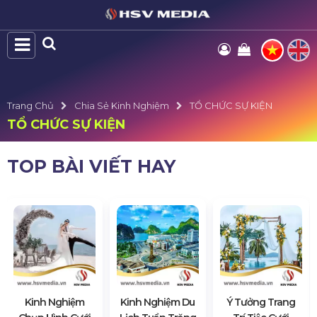
Trang Chủ
Chia Sẻ Kinh Nghiệm
TỔ CHỨC SỰ KIỆN
TỔ CHỨC SỰ KIỆN
TOP BÀI VIẾT HAY
Kinh Nghiệm
Kinh Nghiệm Du
Ý Tưởng Trang