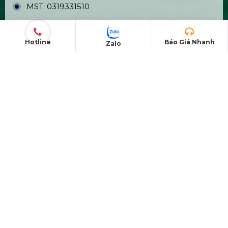
MST:
0319331510
Hotline:
0978672682
Hotline
Báo Giá Nhanh
Zalo
Email:
giaiphapsukienhsv@gmail.com
Website:
https://hsvmedia.vn/
Facebook:
HSV Media
CHO THUÊ
Màn Hình LED
Hệ Thống Đèn Sân Khấu
Thiết Bị Âm Thanh Loa Dài
Sân Khấu Lắp Ráp Di Động