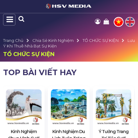
Trang Chủ
Chia Sẻ Kinh Nghiệm
TỔ CHỨC SỰ KIỆN
Lưu
Ý Khi Thuê Nhà Bạt Sự Kiện
TỔ CHỨC SỰ KIỆN
TOP BÀI VIẾT HAY
Kinh Nghiệm
Kinh Nghiệm Du
Ý Tưởng Trang