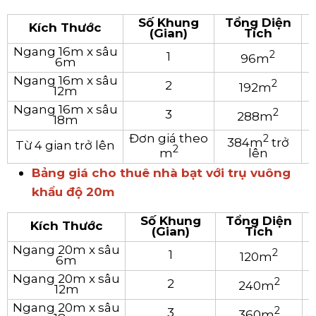
Số Khung
Tổng Diện
Kích Thước
(Gian)
Tích
Ngang 16m x sâu
2
1
96m
6m
Ngang 16m x sâu
2
2
192m
12m
Ngang 16m x sâu
2
3
288m
18m
Đơn giá theo
2
384m
trở
Từ 4 gian trở lên
2
m
lên
Bảng giá cho thuê nhà bạt với trụ vuông
khẩu độ 20m
Số Khung
Tổng Diện
Kích Thước
(Gian)
Tích
Ngang 20m x sâu
2
1
120m
6m
Ngang 20m x sâu
2
2
240m
12m
Ngang 20m x sâu
2
3
360m