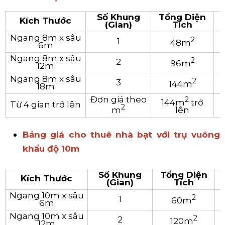
Số Khung
Tổng Diện
Kích Thước
(Gian)
Tích
Ngang 8m x sâu
2
1
48
m
6m
Ngang 8m x sâu
2
2
96
m
12m
Ngang 8m x sâu
2
3
144
m
18m
Đơn giá theo
2
144
m
trở
Từ 4 gian trở lên
2
m
lên
Bảng giá cho thuê nhà bạt với trụ vuông
khẩu độ 10m
Số Khung
Tổng Diện
Kích Thước
(Gian)
Tích
Ngang 10m x sâu
2
1
60m
6m
Ngang 10m x sâu
2
2
120m
12m