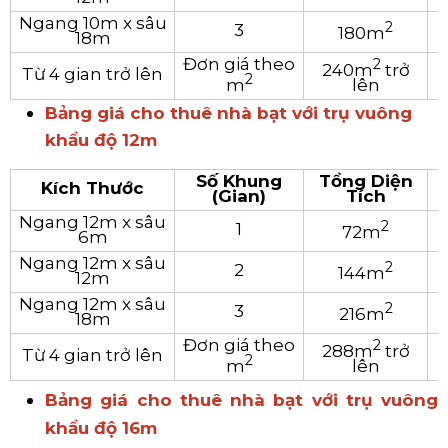
Ngang 10m x sâu
2
3
180
m
18m
Đơn giá theo
2
240m
trở
Từ 4 gian trở lên
2
m
lên
Bảng giá cho thuê nhà bạt với trụ vuông
khẩu độ 12m
Số Khung
Tổng Diện
Kích Thước
(Gian)
Tích
Ngang 12m x sâu
2
1
72m
6m
Ngang 12m x sâu
2
2
144m
12m
Ngang 12m x sâu
2
3
216m
18m
Đơn giá theo
2
288m
trở
Từ 4 gian trở lên
2
m
lên
Bảng giá cho thuê nhà bạt với trụ vuông
khẩu độ 16m