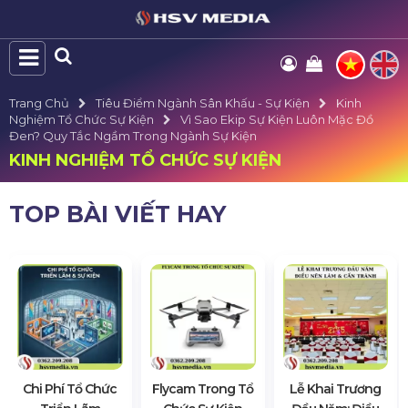
Trang Chủ
Tiêu Điểm Ngành Sân Khấu - Sự Kiện
Kinh
Nghiệm Tổ Chức Sự Kiện
Vì Sao Ekip Sự Kiện Luôn Mặc Đồ
Đen? Quy Tắc Ngầm Trong Ngành Sự Kiện
KINH NGHIỆM TỔ CHỨC SỰ KIỆN
TOP BÀI VIẾT HAY
Chi Phí Tổ Chức
Flycam Trong Tổ
Lễ Khai Trương