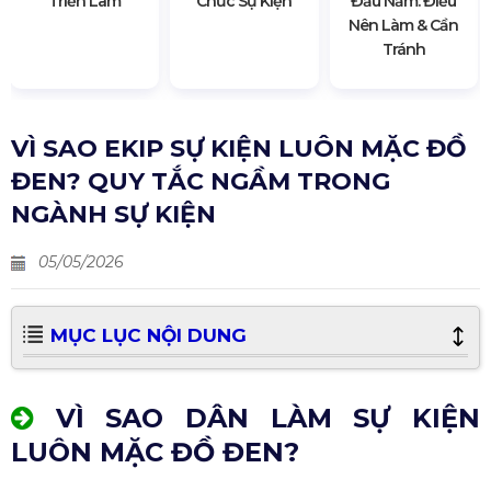
Triển Lãm
Chức Sự Kiện
Đầu Năm: Điều
Nên Làm & Cần
Tránh
VÌ SAO EKIP SỰ KIỆN LUÔN MẶC ĐỒ
ĐEN? QUY TẮC NGẦM TRONG
NGÀNH SỰ KIỆN
05/05/2026
MỤC LỤC NỘI DUNG
VÌ SAO DÂN LÀM SỰ KIỆN
LUÔN MẶC ĐỒ ĐEN?