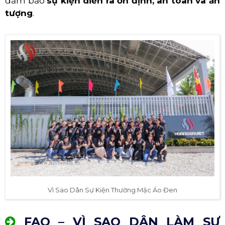
đảm bảo
sự kiện diễn ra ổn định, an toàn và ấn
tượng
.
Vì Sao Dân Sự Kiện Thường Mặc Áo Đen
FAQ – VÌ SAO DÂN LÀM SỰ