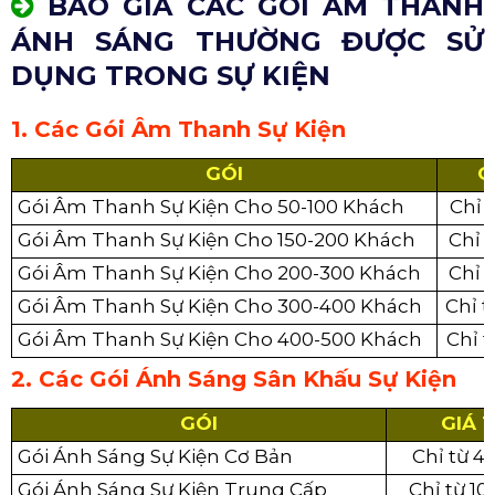
BÁO GIÁ CÁC GÓI ÂM THANH
ÁNH SÁNG THƯỜNG ĐƯỢC SỬ
DỤNG TRONG SỰ KIỆN
1. Các Gói Âm Thanh Sự Kiện
GÓI
G
Gói Âm Thanh Sự Kiện Cho 50-100 Khách
Chỉ 
Gói Âm Thanh Sự Kiện Cho 150-200 Khách
Chỉ 
Gói Âm Thanh Sự Kiện Cho 200-300 Khách
Chỉ 
Gói Âm Thanh Sự Kiện Cho 300-400 Khách
Chỉ t
Gói Âm Thanh Sự Kiện Cho 400-500 Khách
Chỉ t
2. Các Gói Ánh Sáng Sân Khấu Sự Kiện
GÓI
GIÁ 
Gói Ánh Sáng Sự Kiện Cơ Bản
Chỉ từ 4
Gói Ánh Sáng Sự Kiện Trung Cấp
Chỉ từ 10