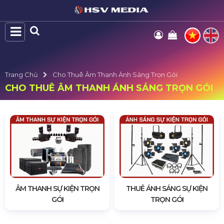
Trang Chủ
Cho Thuê Âm Thanh Ánh Sáng Trọn Gói
CHO THUÊ ÂM THANH ÁNH SÁNG TRỌN GÓI
ÂM THANH SỰ KIỆN TRỌN
THUÊ ÁNH SÁNG SỰ KIỆN
GÓI
TRỌN GÓI