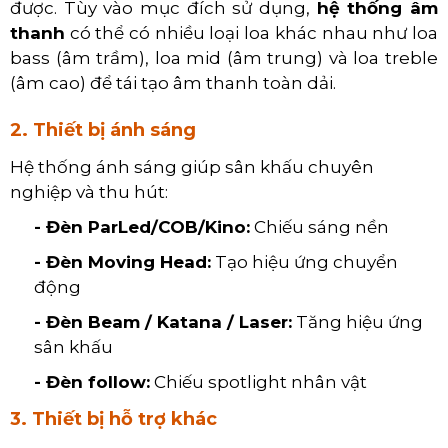
được. Tùy vào mục đích sử dụng,
hệ thống âm
thanh
có thể có nhiều loại loa khác nhau như loa
bass (âm trầm), loa mid (âm trung) và loa treble
(âm cao) để tái tạo âm thanh toàn dải.
2. Thiết bị ánh sáng
Hệ thống ánh sáng giúp sân khấu chuyên
nghiệp và thu hút:
- Đèn ParLed/COB/Kino:
Chiếu sáng nền
- Đèn Moving Head:
Tạo hiệu ứng chuyển
động
- Đèn Beam / Katana / Laser:
Tăng hiệu ứng
sân khấu
- Đèn follow:
Chiếu spotlight nhân vật
3. Thiết bị hỗ trợ khác