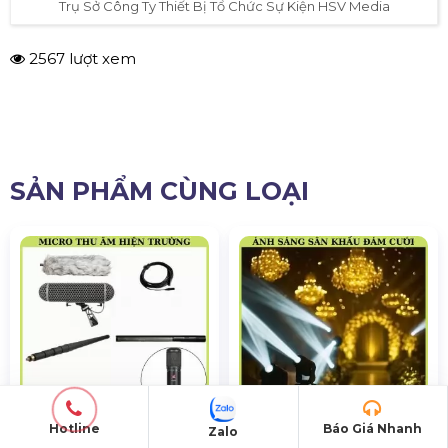
Trụ Sở Công Ty Thiết Bị Tổ Chức Sự Kiện HSV Media
2567 lượt xem
SẢN PHẨM CÙNG LOẠI
Hotline
Báo Giá Nhanh
Zalo
Micro Ghi Âm Hiện Trường
Ánh Sáng Sân Khấu Tiệc