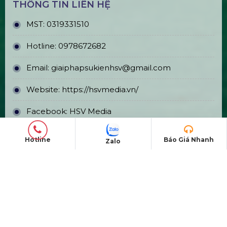
Đông Anh, Hà Nội
CN Phú Quốc: ĐT45, Dương Đông, Phú Quốc,
Kiên Giang
TÀI KHOẢN NGÂN HÀNG
CÔNG TY CP GIẢI PHÁP SỰ KIỆN HOÀNG SA
VIỆT
Số tài khoản:
8999866868
Hotline
Báo Giá Nhanh
Zalo
Ngân hàng: TMCP Á Châu (ACB)
Chi nhánh: PGD Bình Tân