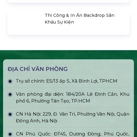
Trụ Bóng Tròn Led Ball
Bán & Cho Thuê Quả Cầu Led
Plasma
Bán & Cho Thuê Tivi Sự Kiện Giá Rẻ
Tại Tp Hcm