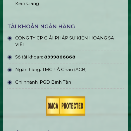
Thi Công & In Ấn Backdrop Sân
Khấu Sự Kiện
ĐỊA CHỈ VĂN PHÒNG
Trụ sở chính: E5/13 ấp 5, Xã Bình Lợi, TPHCM
Văn phòng đại diện: 184/20A Lê Đình Cẩn, Khu
phố 6, Phường Tân Tạo, TP.HCM
CN Hà Nội: 229, Đ. Vân Trì, Phường Vân Nội, Quận