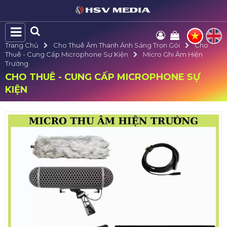
Trang Chủ
Cho Thuê Âm Thanh Ánh Sáng Trọn Gói
Cho
Thuê - Cung Cấp Microphone Sự Kiện
Micro Ghi Âm Hiện
Trường
CHO THUÊ - CUNG CẤP MICROPHONE SỰ
KIỆN