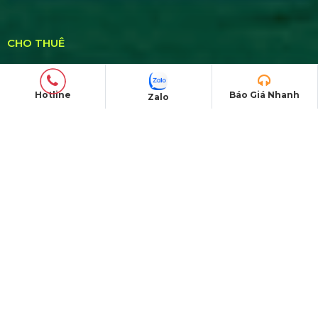
Bán & Cho Thuê Nhà Bạt Trong Suốt
Hotline
Báo Giá Nhanh
Zalo
Trụ Bóng Tròn Led Ball
Bán & Cho Thuê Quả Cầu Led
Plasma