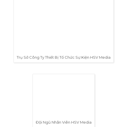
Màn Hình Led
Sân Khấu Sự Kiện
Âm Thanh Ánh Sáng
Thiết Bị Sự Kiện
THÔNG TIN LIÊN HỆ
Hotline:
0978.672.682
Website:
https://hsvmedia.vn/