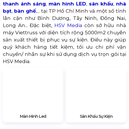
Tầm nhìn đèn Skylight hơn 10km
ĐỊA CHỈ CUNG CẤP ĐÈN
SKYLIGHT GIÁ RẺ TẠI TP.HCM
Đèn Skylight
một loại đèn chuyên dụng, công
năng lớn nên chỉ được sử dụng cho mục đích
phù hợp với ứng dụng của đèn như: show diễn,