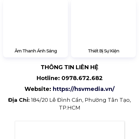
sự kiện, khai trương, bar club...
HSV Media
là địa
chỉ bán và cho thuê đèn Skylight lâu năm uy tín
tại Thành Phố Hồ Chí Minh.
Ngoài ra
HSV Media
còn là đơn vị chuyên
bán &
cho thuê
các
trang thiết bị sự kiện, gồm:
Âm
thanh ánh sáng
,
màn hình LED
,
sân khấu
,
nhà
bạt
,
bàn ghế
,
... tại TP Hồ Chí Minh và một số tỉnh
lân cận như Bình Dương, Tây Ninh, Đồng Nai,
Long An... Đặc biệt,
HSV Media
còn sở hữu nhà
máy Viettruss với diện tích rộng 5000m2 chuyên
sản xuất thiết bị phục vụ sự kiện. Điều này giúp
quý khách hàng tiết kiệm, tối ưu chi phí vận
chuyển/ nhân sự khi sử dụng dịch vụ trọn gói tại
HSV Media.