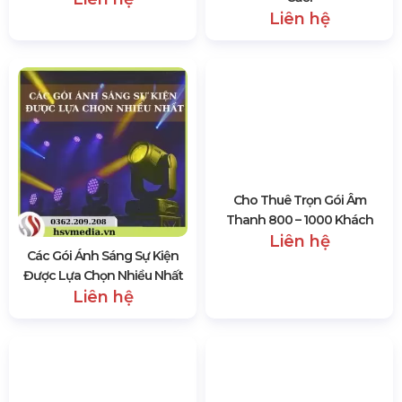
Trụ Sở Công Ty Thiết Bị Tổ Chức Sự Kiện HSV Media