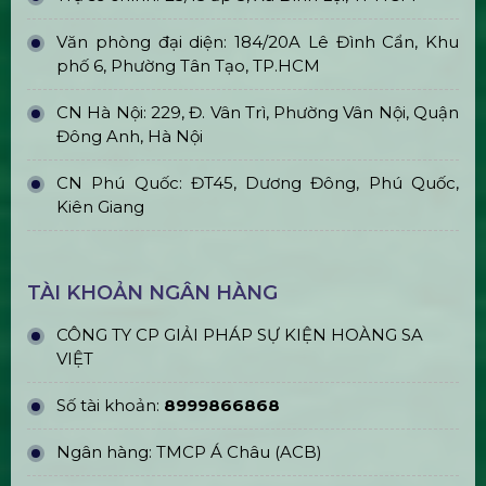
Trong Nhà (Indoor)
Cho Thuê Trọn Gói Ánh Sáng Sự
Kiện Cơ Bản
Cho Thuê Trọn Gói Âm Thanh 400 –
500 Khách
Thiết Kế, Thi Công & Cho Thuê Sân
Khấu Sự Kiện