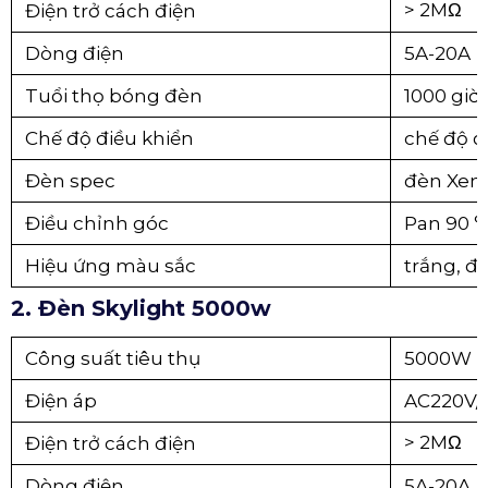
> 2MΩ
Điện trở cách điện
Dòng điện
5A-20A
Tuổi thọ bóng đèn
1000 giờ.
Chế độ điều khiển
chế độ đ
Đèn spec
đèn Xen
Điều chỉnh góc
Pan 90 °
Hiệu ứng màu sắc
trắng, đỏ
2. Đèn Skylight 5000w
Công suất tiêu thụ
5000W
Điện áp
AC220V/
> 2MΩ
Điện trở cách điện
Dòng điện
5A-20A