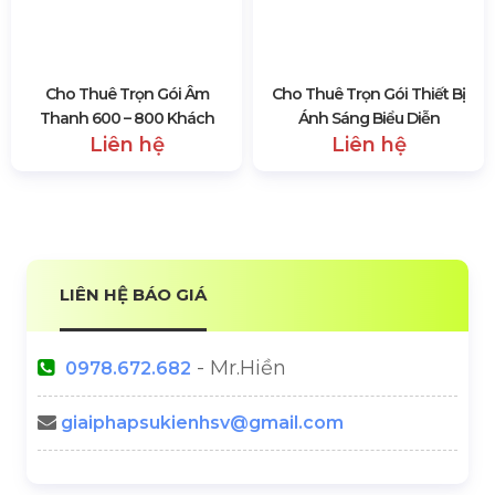
Đội Ngũ Nhân Viên HSV Media
2325 lượt xem
SẢN PHẨM CÙNG LOẠI