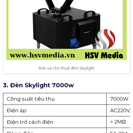
Bán và cho thuê đèn Skylight
3. Đèn Skylight 7000w
Công suất tiêu thụ
7000W
Điện áp
AC220V/
> 2MΩ
Điện trở cách điện