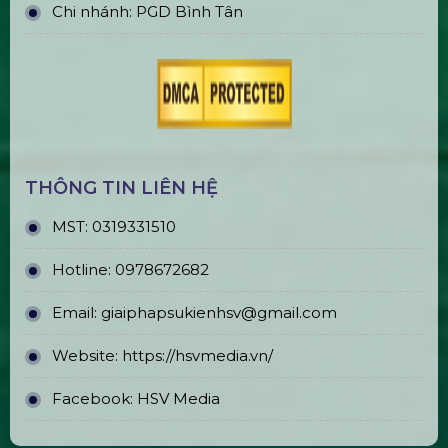
Bán & Cho Thuê Bàn Ghế Led Phát
Sáng
Gậy Cổ Vũ Lightstick Phát Sáng
Bán & Cho Thuê Layer Truss Sân
Khấu