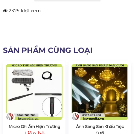
Địa Chỉ:
184/20 Lê Đình Cẩn, Phường Tân Tạo,
TP.HCM