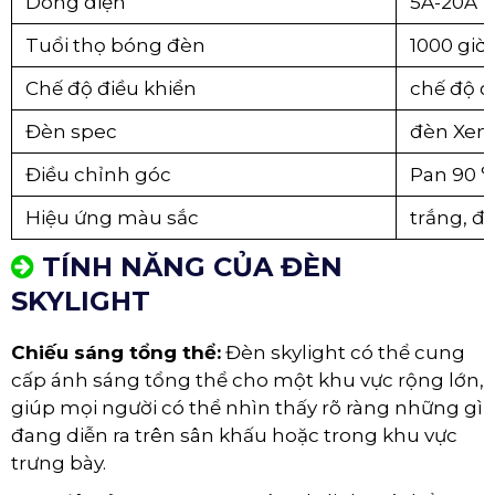
Dòng điện
5A-20A
Tuổi thọ bóng đèn
1000 giờ.
Chế độ điều khiển
chế độ đ
Đèn spec
đèn Xen
Điều chỉnh góc
Pan 90 °
Hiệu ứng màu sắc
trắng, đỏ
TÍNH NĂNG CỦA ĐÈN
SKYLIGHT
Chiếu sáng tổng thể:
Đèn skylight có thể cung
cấp ánh sáng tổng thể cho một khu vực rộng lớn,
giúp mọi người có thể nhìn thấy rõ ràng những gì
đang diễn ra trên sân khấu hoặc trong khu vực
trưng bày.