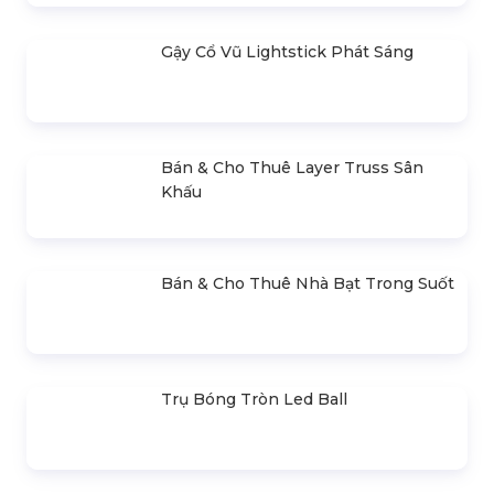
500.000 đ
Bán & Cho Thuê Loa Column Array
(Loa Cột)
5.000.000 đ
Đèn Chiếu Rọi Backdrop
Liên hệ
Bán & Cho Thuê Đèn Par 64
Halogen