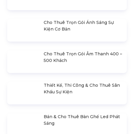
LIÊN HỆ BÁO GIÁ
- Mr.Hiền
0978.672.682
giaiphapsukienhsv@gmail.com
SẢN PHẨM NỔI BẬT
Âm Thanh Ánh Sáng Tổ Chức Tất
Niên
Liên hệ
Bán & Cho Thuê Đèn Kino