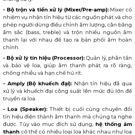
- Bộ trộn và tiền xử lý (Mixer/Pre-amp):
Mixer có
nhiệm vụ nhận tín hiệu từ các nguồn phát và cho
phép người dùng điều chỉnh âm lượng, cân bằng
âm sắc (bass, treble) và trộn nhiều nguồn âm
thanh lại với nhau để tạo ra bản phối âm hoàn
chỉnh.
- Bộ xử lý tín hiệu (Processor):
Quản lý, phân tần
và bảo vệ loa, giúp âm thanh phát ra rõ ràng,
chống nhiễu và hạn chế hú rít.
- Amply (Bộ khuếch đại):
Nhận tín hiệu đã qua
xử lý và khuếch đại công suất lên mức đủ lớn để
truyền ra loa.
- Loa (Speaker):
Thiết bị cuối cùng chuyển đổi
tín hiệu điện thành âm thanh mà chúng ta nghe
được. Tùy vào mục đích sử dụng,
hệ thống âm
thanh
có thể có nhiều loại loa khác nhau như loa