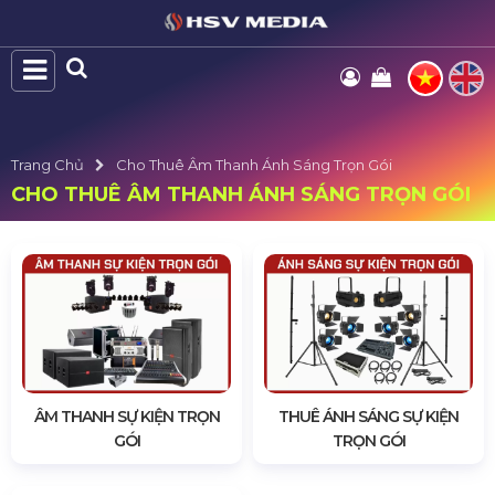
Trang Chủ
Cho Thuê Âm Thanh Ánh Sáng Trọn Gói
CHO THUÊ ÂM THANH ÁNH SÁNG TRỌN GÓI
ÂM THANH SỰ KIỆN TRỌN
THUÊ ÁNH SÁNG SỰ KIỆN
GÓI
TRỌN GÓI