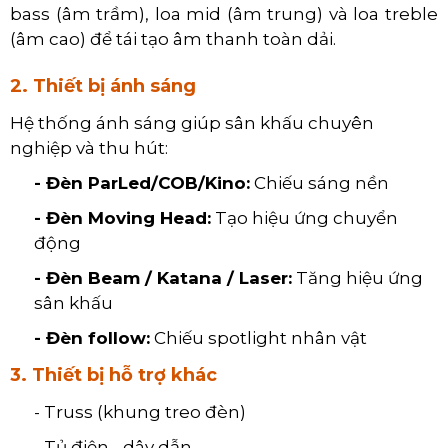
bass (âm trầm), loa mid (âm trung) và loa treble
(âm cao) để tái tạo âm thanh toàn dải.
2. Thiết bị ánh sáng
Hệ thống ánh sáng giúp sân khấu chuyên
nghiệp và thu hút:
- Đèn ParLed/COB/Kino:
Chiếu sáng nền
- Đèn Moving Head:
Tạo hiệu ứng chuyển
động
- Đèn Beam / Katana / Laser:
Tăng hiệu ứng
sân khấu
- Đèn follow:
Chiếu spotlight nhân vật
3. Thiết bị hỗ trợ khác
- Truss (khung treo đèn)
- Tủ điện - dây dẫn