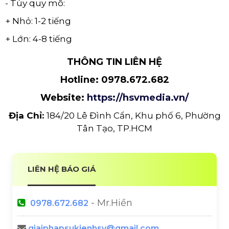
- Tùy quy mô:
+ Nhỏ: 1-2 tiếng
+ Lớn: 4-8 tiếng
THÔNG TIN LIÊN HỆ
Hotline: 0978.672.682
Website:
https://hsvmedia.vn/
Địa Chỉ:
184/20 Lê Đình Cẩn, Khu phố 6, Phường
Tân Tạo, TP.HCM
LIÊN HỆ BÁO GIÁ
- Mr.Hiền
0978.672.682
giaiphapsukienhsv@gmail.com