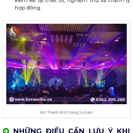
kiểm kê lại thiết bị, nghiệm thu và thanh lý
hợp đồng.
Âm Thanh Ánh Sáng Sự kiện
NHỮNG ĐIỀU CẦN LƯU Ý KHI