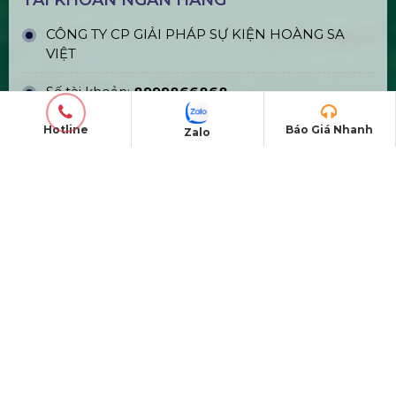
Bán & Cho Thuê Bàn Ghế Led Phát
Sáng
Hotline
Báo Giá Nhanh
Zalo
Gậy Cổ Vũ Lightstick Phát Sáng
Bán & Cho Thuê Layer Truss Sân
Khấu