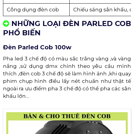
Công dụng đèn cob
Chiếu sáng sân khấu, 
NHỮNG LOẠI ĐÈN PARLED COB
PHỔ BIẾN
Đèn Parled Cob 100w
Pha led 3 chế độ có màu sắc trắng vàng ,và vàng
nắng ,sử dụng dmx chỉnh theo yêu cầu mình
thích ,đèn cob 3 chế độ sẽ làm hình ảnh ,khi quay
phim chụp hình điều lấy nét chuẩn như thật tế
ngoài ra ưu điểm pha 3 chế độ có thể pha các sân
khấu lớn…