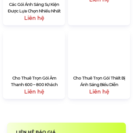
Đội Ngũ Nhân Viên HSV Media
2434 lượt xem
SẢN PHẨM CÙNG LOẠI