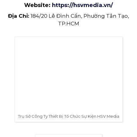
Màn Hình Led
Sân Khấu Sự Kiện
Âm Thanh Ánh Sáng
Thiết Bị Sự Kiện
THÔNG TIN LIÊN HỆ
Hotline:
0978.672.682
Website:
https://hsvmedia.vn/
Địa Chỉ:
184/20 Lê Đình Cẩn, Phường Tân Tạo,
TP.HCM