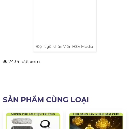
Trụ Sở Công Ty Thiết Bị Tổ Chức Sự Kiện HSV Media