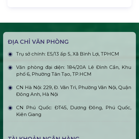
Cho Thuê Trọn Gói Ánh Sáng Sự
Kiện Cơ Bản
Cho Thuê Trọn Gói Âm Thanh 400 –
500 Khách
Thiết Kế, Thi Công & Cho Thuê Sân
Khấu Sự Kiện