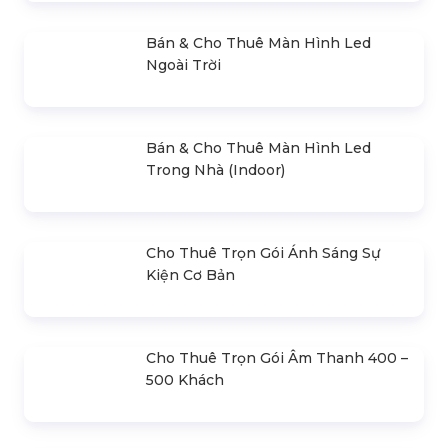
- Mr.Hiền
0978.672.682
giaiphapsukienhsv@gmail.com
SẢN PHẨM NỔI BẬT
Âm Thanh Ánh Sáng Tổ Chức Tất
Niên
Liên hệ
Bán & Cho Thuê Đèn Kino
500.000 đ