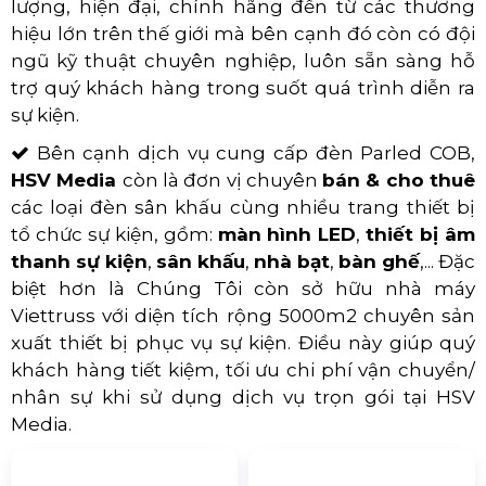
HSV MEDIA - ĐƠN VỊ CUNG
CẤP ĐÈN PARLED COB GIÁ RẺ
TẠI TP.HCM
Đèn Parled Cob là loại đèn thông dụng và
được dùng phổ biến tại các chương trình, hội
nghị, Event lớn nhỏ...
HSV Media tự tin là đơn vị
bán và cho thuê đèn Parled Cob uy tín, giá rẻ tại
TP.HCM. Chính vì lẽ đó, k
hi quý khách hàng thuê
đèn
Parled Cob
tại
HSV Media
, quý khách hàng
hoàn toàn có thể yên tâm vì chúng tôi không chỉ
sở hữu hệ thống thiết bị đèn Parled Cob chất
lượng, hiện đại, chính hãng đến từ các thương
hiệu lớn trên thế giới mà bên cạnh đó còn có đội
ngũ kỹ thuật chuyên nghiệp, luôn sẵn sàng hỗ
trợ quý khách hàng trong suốt quá trình diễn ra
sự kiện.