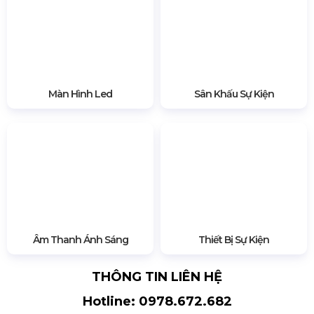
Bên cạnh dịch vụ cung cấp đèn Parled COB,
HSV Media
còn là đơn vị chuyên
bán & cho thuê
các loại đèn sân khấu cùng nhiều
trang thiết bị
tổ chức sự kiện, gồm:
màn hình LED
,
thiết bị âm
thanh sự kiện
,
sân khấu
,
nhà bạt
,
bàn ghế
,... Đặc
biệt hơn là Chúng Tôi còn sở hữu nhà máy
Viettruss với diện tích rộng 5000m2 chuyên sản
xuất thiết bị phục vụ sự kiện. Điều này giúp quý
khách hàng tiết kiệm, tối ưu chi phí vận chuyển/
nhân sự khi sử dụng dịch vụ trọn gói tại HSV
Media.