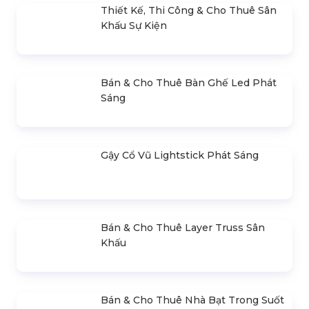
Bán & Cho Thuê Loa Column Array
(Loa Cột)
5.000.000 đ
Đèn Chiếu Rọi Backdrop
Liên hệ
Bán & Cho Thuê Đèn Par 64
Halogen
300.000 đ