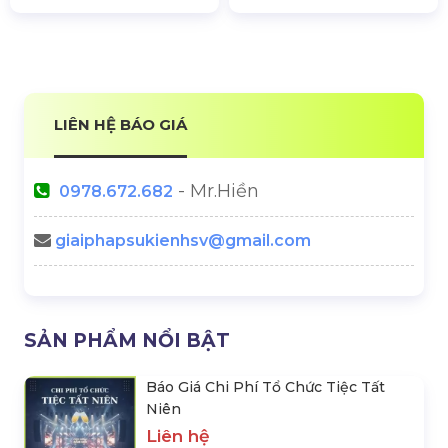
LIÊN HỆ BÁO GIÁ
- Mr.Hiền
0978.672.682
giaiphapsukienhsv@gmail.com
SẢN PHẨM NỔI BẬT
Báo Giá Chi Phí Tổ Chức Tiệc Tất
Niên
Liên hệ