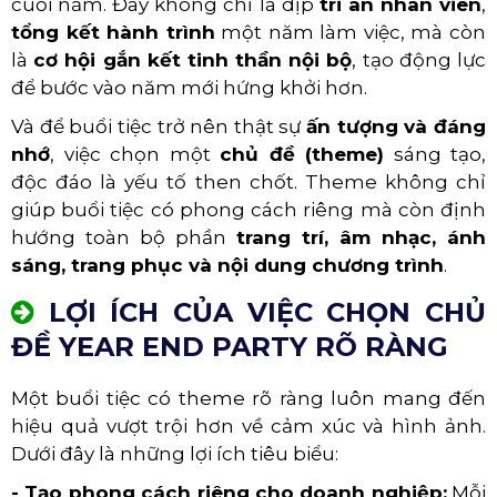
cuối năm. Đây không chỉ là dịp
tri ân nhân viên
,
tổng kết hành trình
một năm làm việc, mà còn
là
cơ hội gắn kết tinh thần nội bộ
, tạo động lực
để bước vào năm mới hứng khởi hơn.
Và để buổi tiệc trở nên thật sự
ấn tượng và đáng
nhớ
, việc chọn một
chủ đề (theme)
sáng tạo,
độc đáo là yếu tố then chốt. Theme không chỉ
giúp buổi tiệc có phong cách riêng mà còn định
hướng toàn bộ phần
trang trí, âm nhạc, ánh
sáng, trang phục và nội dung chương trình
.
LỢI ÍCH CỦA VIỆC CHỌN CHỦ
ĐỀ YEAR END PARTY RÕ RÀNG
Một buổi tiệc có theme rõ ràng luôn mang đến
hiệu quả vượt trội hơn về cảm xúc và hình ảnh.
Dưới đây là những lợi ích tiêu biểu:
- Tạo phong cách riêng cho doanh nghiệp:
Mỗi