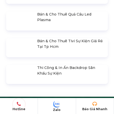
Tổ Chức Lễ Mở Bán Dự Án Bất Động
Sản
Liên hệ
Top 20+ Mẫu Thiệp Mời Khai Trương
Đẹp
Liên hệ
Nghi Lễ Cắt Băng Khánh Thành
Liên hệ
Hotline
Báo Giá Nhanh
Zalo