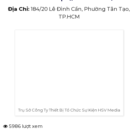
phí
Tổ chức hoạt động trải nghiệm sản phẩm và dịch
vụ miễn phí là một ý tưởng độc đáo khi tổ chức
sự kiện khai trương. Đối với những khách hàng
mới, chưa có kinh nghiệm sử dụng sản phẩm
hoặc dịch vụ của cửa hàng, đây là cơ hội để họ
trải nghiệm trực tiếp. Trong khi triển khai chương
trình này, quan trọng là áp dụng giới hạn với một
số lượng khách hàng nhất định để đảm bảo
cung cấp dịch vụ tốt nhất cho mỗi khách hàng.
ĐƠN VỊ CHO THUÊ THIẾT BỊ TỔ
CHỨC KHAI TRƯƠNG
Trên đây là top 10 ý tưởng khai trương mà bạn có
thể tham khảo. Hãy lựa chọn cho đơn vị mình
một ý tưởng phù hợp với điều kiện và ngân sách