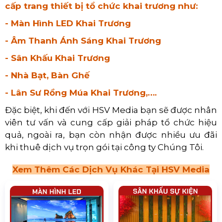
Tiệc Buffet Miễn Phí
9. Sản Phẩm Limited “Phiên Bản Đặc
Biệt”
Ý tưởng khai trương theo hướng này đã được áp
dụng rất phổ biến, đặc biệt là đối với các sản
phẩm như nước hoa, đồ điện tử và mỹ phẩm. Cụ
thể, trong ngày khai trương cửa hàng, việc bán
các sản phẩm chính của cửa hàng là điều dự kiến.
Ngoài ra, còn có thêm một sản phẩm đặc biệt -
với số lượng có hạn - chỉ được bán duy nhất trong
ngày khai trương.