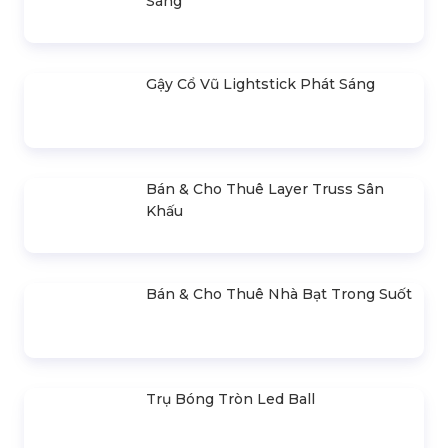
LIÊN HỆ BÁO GIÁ
- Mr.Hiền
0978.672.682
giaiphapsukienhsv@gmail.com
SẢN PHẨM NỔI BẬT
Quy Trình Tổ Chức Lễ Khai Trương –
Khánh Thành
Liên hệ