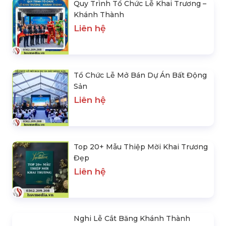
Trụ Sở Công Ty Thiết Bị Tổ Chức Sự Kiện HSV Media
5986 lượt xem
SẢN PHẨM CÙNG LOẠI