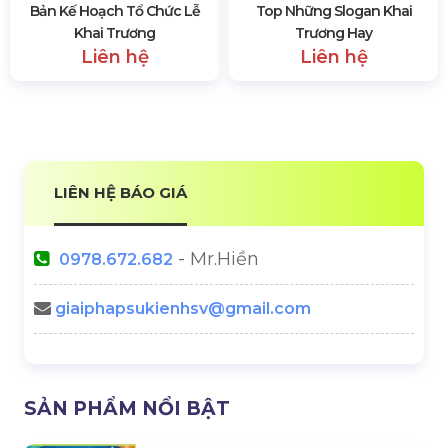
CÔNG TY CP GIẢI PHÁP SỰ KIỆN HOÀNG SA
VIỆT
Hotline:
0978.672.682
Website:
https://hsvmedia.vn/
Địa Chỉ:
184/20 Lê Đình Cẩn, Phường Tân Tạo,
TP.HCM