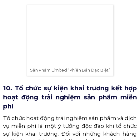
Mascot Nhảy Múa
8. Tiệc Buffet Miễn Phí
Tiệc buffet đa dạng với cả món ngọt và mặn
không chỉ là cách tiếp đãi đại biểu trong ngày
khai trương cửa hàng, mà còn là một ý tưởng rất
hiệu quả để thu hút khách hàng tham gia sự
kiện. Với đa dạng các món ăn hấp dẫn, từ đồ ngọt
đến đồ mặn, từ trái cây đến xiên que, tạo nên
một bàn tiệc hoành tráng mà không ai có thể bỏ
qua, đặc biệt là những người yêu thưởng thức
ẩm thực.