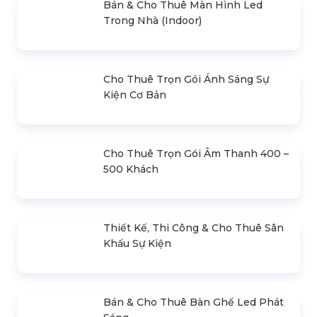
Top 20+ Mẫu Thiệp Mời Khai
Nghi Lễ Cắt Băng Khánh
Trương Đẹp
Thành
Liên hệ
Liên hệ
Bản Kế Hoạch Tổ Chức Lễ
Top Những Slogan Khai
Khai Trương
Trương Hay
Liên hệ
Liên hệ