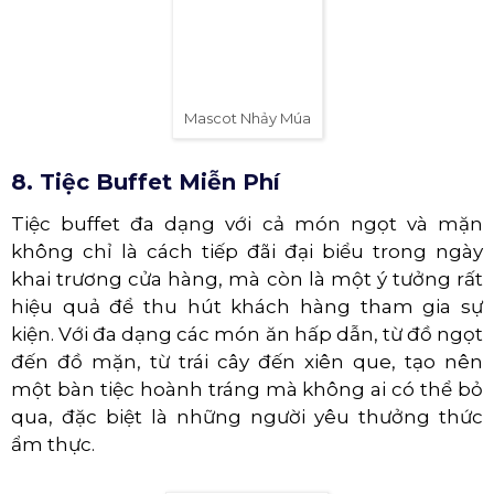
Trang Trí Gian Hàng Độc Đáo
7. Thuê Mascot Nhảy Múa
Mascot đóng vai trò quan trọng trong việc nhận
diện thương hiệu, vì vậy việc sử dụng mascot để
thực hiện tiết mục nhảy múa trong ngày khai
trương là một ý tưởng được nhiều doanh nghiệp
ưa chuộng. Các mascot thường mang vẻ dễ
thương, như những chú gấu bông khổng lồ, tạo
sự thu hút cho khách hàng, khiến họ muốn đến
xem, chụp hình và tương tác trong sự kiện khai
trương.
Với ý tưởng này, việc tìm kiếm người biết nhảy
múa, có khả năng hài hước và sáng tạo trong việc