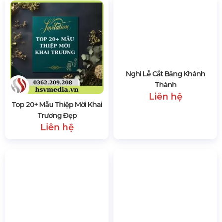
Xem Thêm Các Dịch Vụ Khác Tại HSV Media
Màn Hình Led
Sân Khấu Sự Kiện
Âm Thanh Ánh Sáng
Thiết Bị Sự Kiện