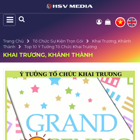
Trang Chủ
Tổ Chức Sự Kiện Trọn Gói
Khai Trương, Khánh
Thành
Top 10 Ý Tưởng Tổ Chức Khai Trương
KHAI TRƯƠNG, KHÁNH THÀNH