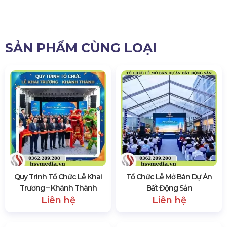
cho phép. HSV Media xin chúc cho những kế
hoạch khai trương cửa hàng, doanh nghiệp sắp
tới của mọi người được suôn sẻ, may mắn và gặt
hái được nhiều thành công!
HSV Media là đơn vị chuyên cho thuê, cung
cấp trang thiết bị tổ chức khai trương như:
- Màn Hình LED Khai Trương
- Âm Thanh Ánh Sáng Khai Trương
- Sân Khấu Khai Trương
- Nhà Bạt, Bàn Ghế
- Lân Sư Rồng Múa Khai Trương,….
Đặc biệt, khi đến với HSV Media bạn sẽ được nhân
viên tư vấn và cung cấp giải pháp tổ chức hiệu
quả, ngoài ra, bạn còn nhận được nhiều ưu đãi
khi thuê dịch vụ trọn gói tại công ty Chúng Tôi.