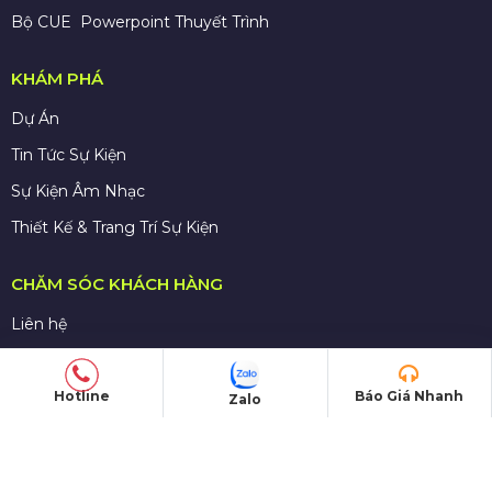
Bộ CUE Powerpoint Thuyết Trình
KHÁM PHÁ
Dự Án
Tin Tức Sự Kiện
Sự Kiện Âm Nhạc
Thiết Kế & Trang Trí Sự Kiện
CHĂM SÓC KHÁCH HÀNG
Liên hệ
Tra cứu đơn hàng
Hướng dẫn đăng ký
Hotline
Báo Giá Nhanh
Zalo
Chính sách bán hàng