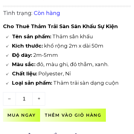
Tình trạng:
Còn hàng
Cho Thuê Thảm Trải Sàn Sân Khấu Sự Kiện
Tên sản phẩm:
Thảm sân khấu
Kích thước:
khổ rộng 2m x dài 50m
Độ dày:
2m-5mm
Màu sắc:
đỏ, màu ghi, đỏ thẫm, xanh.
Chất liệu:
Polyester, Nỉ
Loại sản phẩm:
Thảm trải sàn dạng cuộn
–
+
MUA NGAY
THÊM VÀO GIỎ HÀNG