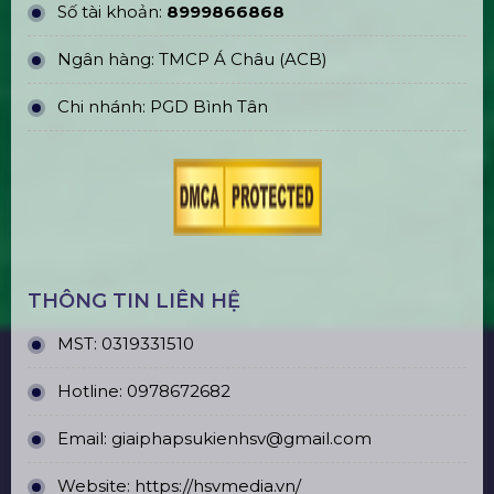
Số tài khoản:
8999866868
Ngân hàng: TMCP Á Châu (ACB)
Chi nhánh: PGD Bình Tân
THÔNG TIN LIÊN HỆ
MST:
0319331510
Hotline:
0978672682
Email:
giaiphapsukienhsv@gmail.com
Website:
https://hsvmedia.vn/