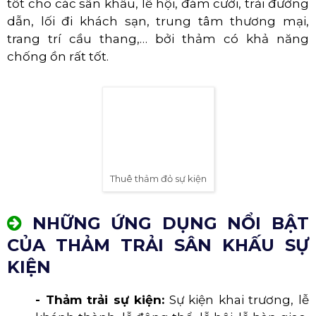
tốt cho các sân khấu, lễ hội, đám cưới, trải đường
dẫn, lối đi khách sạn, trung tâm thương mại,
trang trí cầu thang,… bởi thảm có khả năng
chống ồn rất tốt.
Thuê thảm đỏ sự kiện
NHỮNG ỨNG DỤNG NỔI BẬT
CỦA THẢM TRẢI SÂN KHẤU SỰ
KIỆN
- Thảm trải sự kiện:
Sự kiện khai trương, lễ