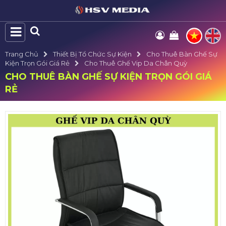
Trang Chủ
Thiết Bị Tổ Chức Sự Kiện
Cho Thuê Bàn Ghế Sự
Kiện Trọn Gói Giá Rẻ
Cho Thuê Ghế Vip Da Chân Quỳ
CHO THUÊ BÀN GHẾ SỰ KIỆN TRỌN GÓI GIÁ
RẺ