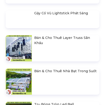
Cho Thuê Ghế Sofa Sự Kiện
Các Loại Bàn Ghế Phổ Biến
Liên hệ
Trong Sự Kiện
Liên hệ
LIÊN HỆ BÁO GIÁ
- Mr.Hiền
0978.672.682
giaiphapsukienhsv@gmail.com