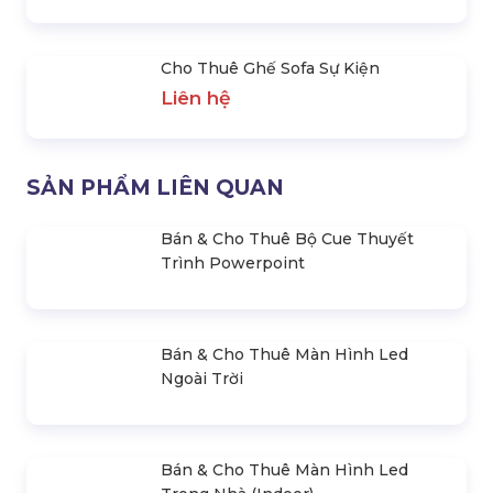
SẢN PHẨM CÙNG LOẠI
Cho Thuê Ghế Vip Da Chân
Bán & Cho Thuê Ghế
Quỳ
Banquet
Liên hệ
50.000 đ