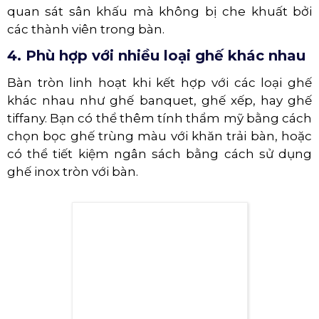
LÝ DO NÊN LỰA CHỌN BÀN
TRÒN ĐỂ ĐÃI TIỆC TRONG CÁC
SỰ KIỆN
Có lẽ bạn đã quá quen thuộc với sự phổ biến của
bàn tròn trong các sự kiện tiệc tổ chức. Nhưng tại
sao bàn tròn lại được ưa chuộng như vậy? Dưới
đây là một số lý do chính:
1. Tạo sự gần gũi và thoải mái
Bàn tròn mang đến sự gần gũi hơn giữa mọi
người trong bàn tiệc. Thiết kế này tạo cơ hội dễ
dàng cho các buổi trò chuyện, tạo nên không khí
ấm cúng trong buổi tiệc.
2. Bố trí tiệc thuận tiện
Bàn tròn giúp sắp xếp và bố trí các món ăn dễ