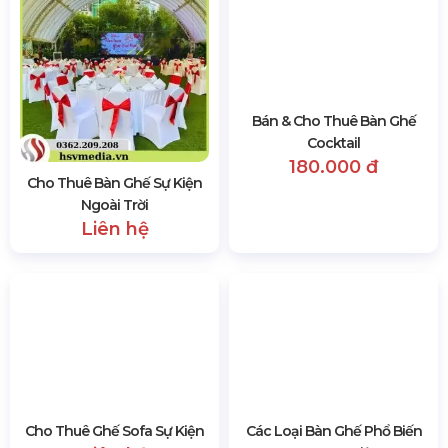
tiệc gia đình, hoặc bất kỳ sự kiện nào khác.
Bên cạnh đó, HSV Media còn cung cấp nhiều loại
thiết bị sự kiện khác như:
Màn Hình Led
– thiết bị
trình chiếu công nghệ cao,
Hệ Thống Âm Thanh
Ánh Sáng
chất lượng – sống động,
Sân Khấu Lắp
Ráp Di Động
tiện lợi,… với giá rẻ và càng có nhiều
ưu đãi hơn khi quý khách hàng thuê trọn gói dịch
vụ.
Màn Hình Led
Sân Khấu Sự Kiện