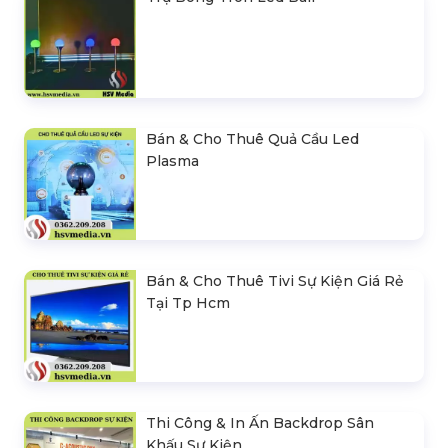
SẢN PHẨM NỔI BẬT
Cho Thuê Ghế Vip Da Chân Quỳ
Liên hệ
Bán & Cho Thuê Ghế Banquet
50.000 đ
Cho Thuê Bàn Ghế Sự Kiện Ngoài
Trời
Liên hệ