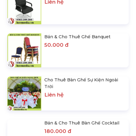
Trụ Sở Công Ty Thiết Bị Tổ Chức Sự Kiện HSV Media
2653 lượt xem