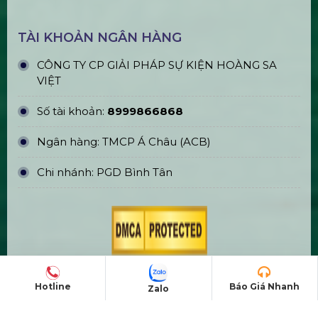
Bán & Cho Thuê Màn Hình Led
Ngoài Trời
Bán & Cho Thuê Màn Hình Led
Trong Nhà (Indoor)
Cho Thuê Trọn Gói Ánh Sáng Sự
Kiện Cơ Bản
Hotline
Báo Giá Nhanh
Zalo