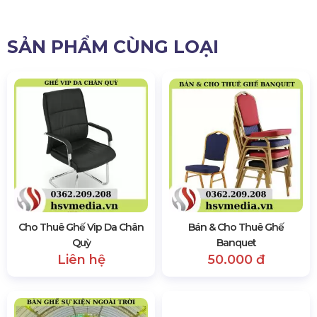
Bàn Tròn Kết Hợp Với Ghế Tiffany
DỊCH VỤ CHO THUÊ BÀN TRÒN
SỰ KIỆN GIÁ RẺ TẠI TP.HCM
HSV Media là đơn vị uy tín chuyên cho thuê bàn
tròn nói riêng và bàn ghế sự kiện nói chung. Khi
đến với HSV Media không chỉ giúp bạn tiết kiệm
thời gian và công sức mà còn mang lại sự tiện lợi.
Bạn có thể lựa chọn từ nhiều loại bàn tròn có kích
thước và thiết kế khác nhau, phù hợp với không
gian và phong cách của sự kiện. Điều này đặc biệt
hữu ích khi bạn tổ chức hội nghị, tiệc cưới, buổi