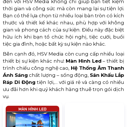
Bố Trí, Sắp Xếp Bàn Tròn Sự Kiện
3. Tạo tầm nhìn tốt hơn đến sân khấu
Lựa chọn bàn tròn đãi tiệc mang lại một lợi thế
quan trọng là các khách mời có thể dễ dàng
quan sát sân khấu mà không bị che khuất bởi
các thành viên trong bàn.
4. Phù hợp với nhiều loại ghế khác nhau
Bàn tròn linh hoạt khi kết hợp với các loại ghế
khác nhau như ghế banquet, ghế xếp, hay ghế
tiffany. Bạn có thể thêm tính thẩm mỹ bằng cách
chọn bọc ghế trùng màu với khăn trải bàn, hoặc