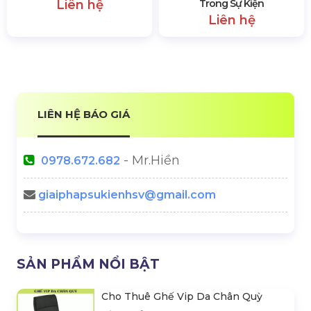
Âm Thanh Ánh Sáng
Thiết Bị Sự Kiện
THÔNG TIN LIÊN HỆ HSV MEDIA
Hotline:
0978.672.682
Website:
https://hsvmedia.vn/
Địa Chỉ:
184/20 Lê Đình Cẩn, Phường Tân Tạo,
TP.HCM