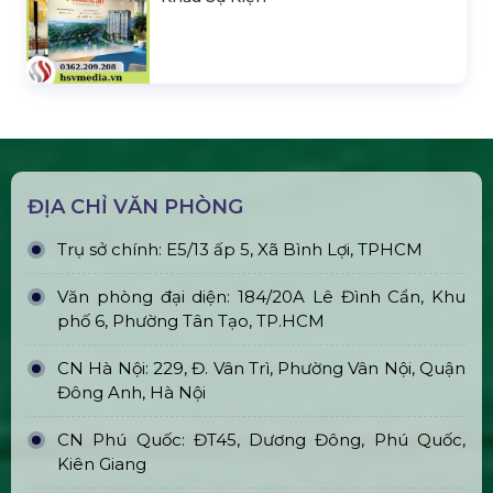
Bán & Cho Thuê Bàn Ghế Cocktail
180.000 đ
Cho Thuê Ghế Sofa Sự Kiện
Liên hệ
SẢN PHẨM LIÊN QUAN
Bán & Cho Thuê Bộ Cue Thuyết
Trình Powerpoint