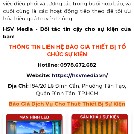
Quy Trình Tổ Chức Sự Kiện Họp Báo
3. Giai đoạn sau buổi họp báo
​​​​​​​
Liên hệ truyền thông:
Gửi thông cáo báo chí và press kit cho các cơ
quan truyền thông lớn.
Gửi file âm thanh, video tóm tắt hoặc lên lịch
phỏng vấn.
Kiểm tra thông tin của phóng viên để xem
đơn vị truyền thông nào vắng mặt.
Họp báo là một công cụ truyền thông mạnh mẽ,
cho phép các tổ chức, doanh nghiệp và cá nhân
truyền tải thông tin quan trọng một cách trực
tiếp và hiệu quả đến công chúng. Qua bài viết