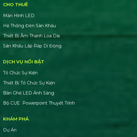
Thi Công & In Ấn Backdrop Sân
Khấu Sự Kiện
ĐỊA CHỈ VĂN PHÒNG
Trụ sở chính: E5/13 ấp 5, Xã Bình Lợi, TPHCM
Văn phòng đại diện: 184/20A Lê Đình Cẩn, Khu
phố 6, Phường Tân Tạo, TP.HCM
CN Hà Nội: 229, Đ. Vân Trì, Phường Vân Nội, Quận
Đông Anh, Hà Nội