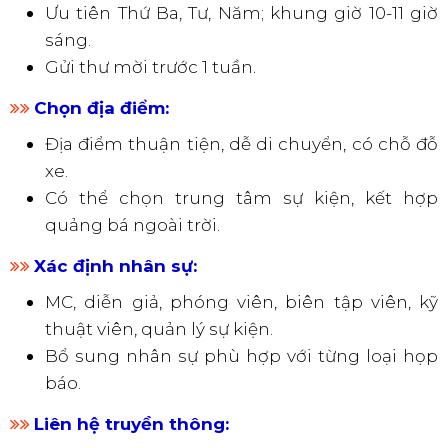
trong các trường hợp cần tổ chức gấp. Các bước
chuẩn bị:
Xác định thông điệp:
Xác định rõ thông điệp chính muốn truyền
tải (ra mắt sản phẩm, xử lý khủng hoảng,...).
Tóm tắt 3-5 ý chính để báo chí dễ nắm bắt.
Lên kế hoạch thời gian:
Chọn ngày, giờ phù hợp, tránh trùng lịch các
sự kiện lớn.
Ưu tiên Thứ Ba, Tư, Năm; khung giờ 10-11 giờ
sáng.
Gửi thư mời trước 1 tuần.
​​​​​​​
Chọn địa điểm:
Địa điểm thuận tiện, dễ di chuyển, có chỗ đỗ
xe.