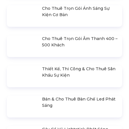
Plan Trong Tổ Chức Sự Kiện
Công Suất Âm Thanh Cho
Sự Kiện
LIÊN HỆ BÁO GIÁ
- Mr.Hiền
0978.672.682
giaiphapsukienhsv@gmail.com
SẢN PHẨM LIÊN QUAN
Bán & Cho Thuê Bộ Cue Thuyết