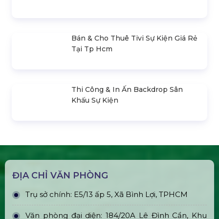
Cho Thuê Trọn Gói Âm Thanh 400 –
500 Khách
Thiết Kế, Thi Công & Cho Thuê Sân
Khấu Sự Kiện
Bán & Cho Thuê Bàn Ghế Led Phát
Sáng