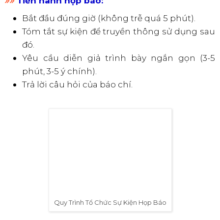
Để buổi họp báo diễn ra suôn sẻ, hãy chú ý
những điều sau:
​​​​​​​
Khu vực check-in:
Đón tiếp khách mời và phóng viên.
Kiểm tra thông tin phóng viên và đơn vị
truyền thông.
Phân phát press kit.
Sắp xếp chỗ ngồi cho khách mời.
​​​​​​​
Tiến hành họp báo:
Bắt đầu đúng giờ (không trễ quá 5 phút).
Tóm tắt sự kiện để truyền thông sử dụng sau
đó.
Yêu cầu diễn giả trình bày ngắn gọn (3-5
phút, 3-5 ý chính).
Trả lời câu hỏi của báo chí.