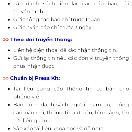
Có thể chọn trung tâm sự kiện, kết hợp
quảng bá ngoài trời.
​​​​​​​
Xác định nhân sự:
MC, diễn giả, phóng viên, biên tập viên, kỹ
thuật viên, quản lý sự kiện.
Bổ sung nhân sự phù hợp với từng loại họp
báo.
​​​​​​​
Liên hệ truyền thông:
Lập danh sách liên lạc các đầu báo, đài
truyền hình.
Gửi thông cáo báo chí trước 1 tuần.
Gửi tư vấn báo chí trước 3 ngày.
​​​​​​​
Theo dõi truyền thông:
Liên hệ điện thoại để xác nhận thông tin.