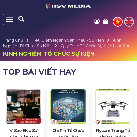
Trang Chủ
Tiêu Điểm Ngành Sân Khấu - Sự Kiện
Kinh
Nghiệm Tổ Chức Sự Kiện
Quy Trình Tổ Chức Sự Kiện Họp Báo
KINH NGHIỆM TỔ CHỨC SỰ KIỆN
TOP BÀI VIẾT HAY
Vì Sao Ekip Sự
Chi Phí Tổ Chức
Flycam Trong Tổ