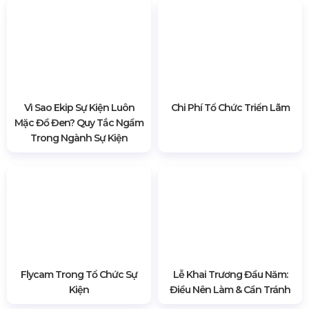
Màn Hình Led
Sân Khấu Sự Kiện
Âm Thanh Ánh Sáng
Thiết Bị Sự Kiện
2064 lượt xem