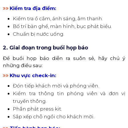
Gửi lại thông tin nếu các đơn vị truyền thông
chưa nhận được.
​​​​​​​
Chuẩn bị Press Kit:
Tài liệu cung cấp thông tin cơ bản cho
phóng viên.
Bao gồm: danh sách người tham dự, thông
cáo báo chí, thông tin cơ bản, hình ảnh, tin
tức liên quan.
Sắp xếp tài liệu khoa học và dễ nhìn.
​​​​​​​
Kiểm tra địa điểm:
Kiểm tra ổ cắm, ánh sáng, âm thanh.
Bố trí bàn ghế, màn hình, bục phát biểu.
Chuẩn bị nước uống.
2. Giai đoạn trong buổi họp báo