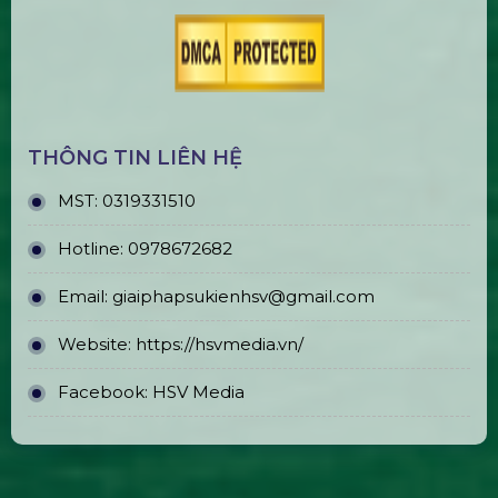
Trụ Bóng Tròn Led Ball
Bán & Cho Thuê Quả Cầu Led
Plasma
Bán & Cho Thuê Tivi Sự Kiện Giá Rẻ
Tại Tp Hcm