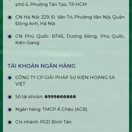
Gậy Cổ Vũ Lightstick Phát Sáng
Bán & Cho Thuê Layer Truss Sân
Khấu
Bán & Cho Thuê Nhà Bạt Trong Suốt