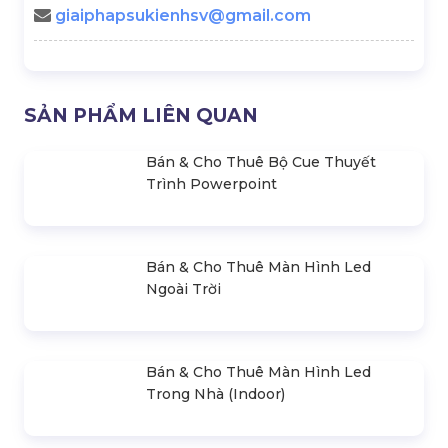
Flycam Trong Tổ Chức Sự
Lễ Khai Trương Đầu Năm:
Kiện
Điều Nên Làm & Cần Tránh
Backup Plan Là Gì? Backup
Cách Tính Số Lượng Loa Và