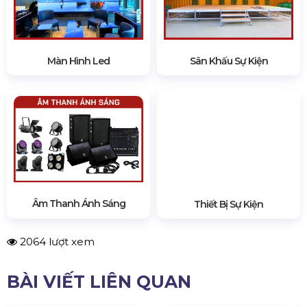
này, HSV Media hy vọng đã mang đến cho bạn cái
nhìn toàn diện về quy trình tổ chức họp báo, từ
giai đoạn chuẩn bị kỹ lưỡng trước sự kiện, đến
việc điều phối và tương tác trong buổi họp báo, và
cuối cùng là các hoạt động tiếp theo để tối ưu
hóa hiệu quả truyền thông.
HSV Media - Đối tác tin cậy cho sự kiện của
bạn!
THÔNG TIN LIÊN HỆ BÁO GIÁ THIẾT BỊ TỔ
CHỨC SỰ KIỆN
Hotline:
0978.672.682
Website:
https://hsvmedia.vn/
Địa Chỉ:
184/20 Lê Đình Cẩn, Phường Tân Tạo,
Quận Bình Tân, TP.HCM
Báo Giá Dịch Vụ Cho Thuê Thiết Bị Sự Kiện