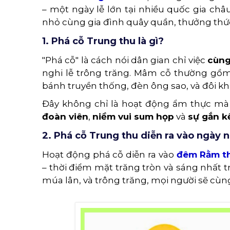
– một ngày lễ lớn tại nhiều quốc gia châu
nhỏ cùng gia đình quây quần, thưởng thứ
1. Phá cỗ Trung thu là gì?
"Phá cỗ" là cách nói dân gian chỉ việc
cùng
nghi lễ trông trăng. Mâm cỗ thường gồm
bánh truyền thống, đèn ông sao, và đôi k
Đây không chỉ là hoạt động ẩm thực mà 
đoàn viên
,
niềm vui sum họp
và
sự gắn k
2. Phá cỗ Trung thu diễn ra vào ngày 
Hoạt động phá cỗ diễn ra vào
đêm Rằm th
– thời điểm mặt trăng tròn và sáng nhất t
múa lân, và trông trăng, mọi người sẽ cù