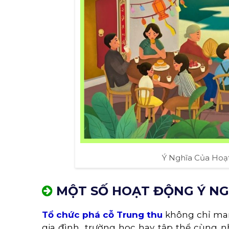
Ý Nghĩa Của Hoạ
MỘT SỐ HOẠT ĐỘNG Ý NG
Tổ chức phá cỗ Trung thu
không chỉ man
gia đình, trường học hay tập thể cùng nh