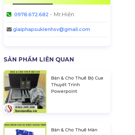
- Mr.Hiền
0978.672.682
giaiphapsukienhsv@gmail.com
Vì Sao Ekip Sự Kiện Luôn Mặc
Chi Phí Tổ Ch
SẢN PHẨM LIÊN QUAN
Đồ Đen? Quy Tắc Ngầm
Trong Ngành Sự Kiện
 Đầu Năm:
Bán & Cho Thuê Bộ Cue
 Cần Tránh
Thuyết Trình
Powerpoint
Bán & Cho Thuê Màn