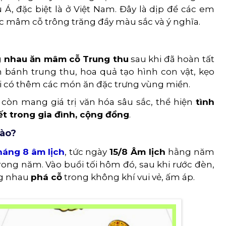
 Á, đặc biệt là ở Việt Nam. Đây là dịp để các em
c mâm cỗ trông trăng đầy màu sắc và ý nghĩa.
 nhau ăn mâm cỗ Trung thu
sau khi đã hoàn tất
 bánh trung thu, hoa quả tạo hình con vật, kẹo
hi có thêm các món ăn đặc trưng vùng miền.
còn mang giá trị văn hóa sâu sắc, thể hiện
tình
ết trong gia đình, cộng đồng
.
nào?
áng 8 âm lịch
, tức ngày
15/8 Âm lịch
hằng năm
rong năm. Vào buổi tối hôm đó, sau khi rước đèn,
ng nhau
phá cỗ
trong không khí vui vẻ, ấm áp.