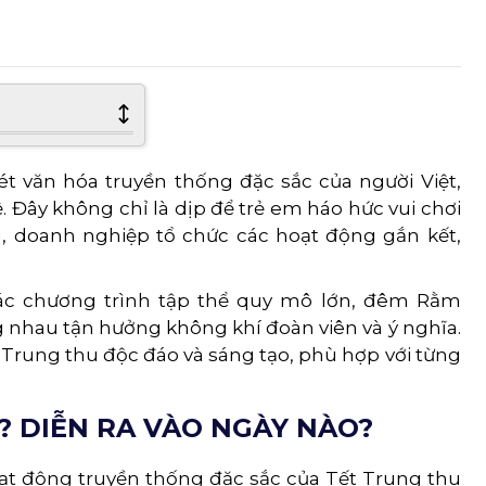
t văn hóa truyền thống đặc sắc của người Việt,
ệ. Đây không chỉ là dịp để trẻ em háo hức vui chơi
g, doanh nghiệp tổ chức các hoạt động gắn kết,
ác chương trình tập thể quy mô lớn, đêm Rằm
g nhau tận hưởng không khí đoàn viên và ý nghĩa.
rung thu độc đáo và sáng tạo, phù hợp với từng
? DIỄN RA VÀO NGÀY NÀO?
t động truyền thống đặc sắc của Tết Trung thu