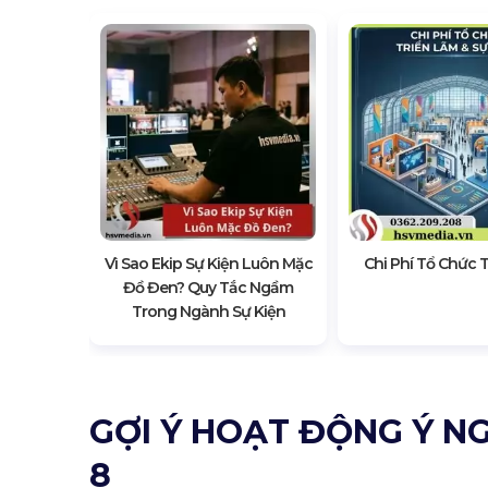
ầu Năm:
n Tránh
Vì Sao Ekip Sự Kiện Luôn Mặc
Chi Phí Tổ Chức 
Đồ Đen? Quy Tắc Ngầm
Trong Ngành Sự Kiện
GỢI Ý HOẠT ĐỘNG Ý N
8