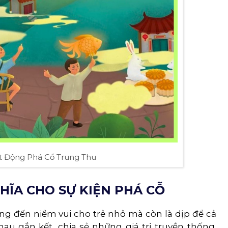
t Động Phá Cổ Trung Thu
HĨA CHO SỰ KIỆN PHÁ CỖ
g đến niềm vui cho trẻ nhỏ mà còn là dịp để cả
au gắn kết, chia sẻ những giá trị truyền thống.