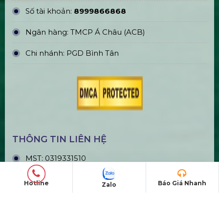
Số tài khoản:
8999866868
Ngân hàng: TMCP Á Châu (ACB)
Chi nhánh: PGD Bình Tân
THÔNG TIN LIÊN HỆ
MST:
0319331510
Hotline:
0978672682
Hotline
Báo Giá Nhanh
Zalo
Email:
giaiphapsukienhsv@gmail.com