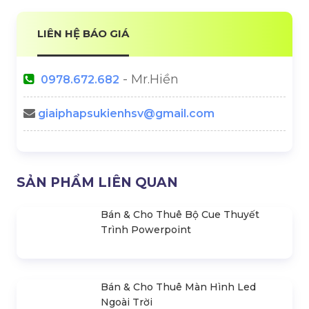
Kiện
Điều Nên Làm & Cần Tránh
Backup Plan Là Gì? Backup
Cách Tính Số Lượng Loa Và
Plan Trong Tổ Chức Sự Kiện
Công Suất Âm Thanh Cho
Sự Kiện
LIÊN HỆ BÁO GIÁ