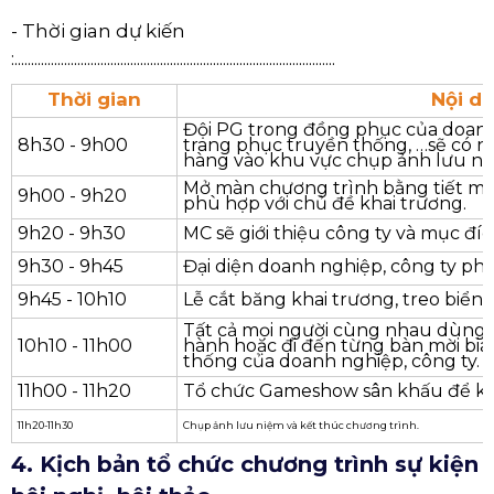
:.................................................................................................
- Thời gian dự kiến
:.................................................................................................
Thời gian
Nội d
Đội PG trong đồng phục của doanh
8h30 - 9h00
trang phục truyền thống, …sẽ có 
hàng vào khu vực chụp ảnh lưu ni
Mở màn chương trình bằng tiết mụ
9h00 - 9h20
phù hợp với chủ đề khai trương.
9h20 - 9h30
MC sẽ giới thiệu công ty và mục đíc
9h30 - 9h45
Đại diện doanh nghiệp, công ty phá
9h45 - 10h10
Lễ cắt băng khai trương, treo biển 
Tất cả mọi người cùng nhau dùng t
10h10 - 11h00
hành hoặc đi đến từng bàn mời bia
thống của doanh nghiệp, công ty.
11h00 - 11h20
Tổ chức Gameshow sân khấu để k
11h20-11h30
Chụp ảnh lưu niệm và kết thúc chương trình.
4. Kịch bản tổ chức chương trình sự kiện