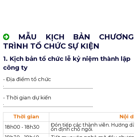
MẪU KỊCH BẢN CHƯƠNG
TRÌNH TỔ CHỨC SỰ KIỆN
1. Kịch bản tổ chức lễ kỷ niệm thành lập
công ty
- Địa điểm tổ chức
:.................................................................................................
- Thời gian dự kiến
:.................................................................................................
Thời gian
Nội d
Đón tiếp các thành viên. Hướng dẫn
18h00 - 18h30
ổn định chỗ ngồi.