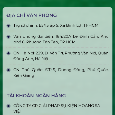
Bán & Cho Thuê Layer Truss Sân
Khấu
Bán & Cho Thuê Nhà Bạt Trong Suốt
Trụ Bóng Tròn Led Ball