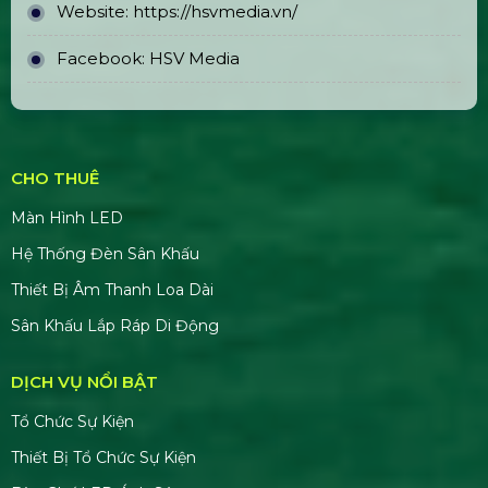
ĐỊA CHỈ VĂN PHÒNG
Trụ sở chính: E5/13 ấp 5, Xã Bình Lợi, TPHCM
Văn phòng đại diện: 184/20A Lê Đình Cẩn, Khu
phố 6, Phường Tân Tạo, TP.HCM
CN Hà Nội: 229, Đ. Vân Trì, Phường Vân Nội, Quận
Đông Anh, Hà Nội
CN Phú Quốc: ĐT45, Dương Đông, Phú Quốc,
Kiên Giang
TÀI KHOẢN NGÂN HÀNG
CÔNG TY CP GIẢI PHÁP SỰ KIỆN HOÀNG SA