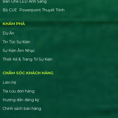
VIỆT
Số tài khoản:
8999866868
Ngân hàng: TMCP Á Châu (ACB)
Chi nhánh: PGD Bình Tân
THÔNG TIN LIÊN HỆ
MST:
0319331510
Hotline:
0978672682
Email:
giaiphapsukienhsv@gmail.com