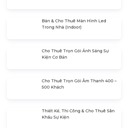
- Mr.Hiền
0978.672.682
giaiphapsukienhsv@gmail.com
SẢN PHẨM LIÊN QUAN
Bán & Cho Thuê Bộ Cue Thuyết
Trình Powerpoint
Bán & Cho Thuê Màn Hình Led
Ngoài Trời