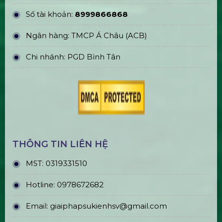
Bán & Cho Thuê Quả Cầu Led
Plasma
Bán & Cho Thuê Tivi Sự Kiện Giá Rẻ
Tại Tp Hcm
Thi Công & In Ấn Backdrop Sân
Khấu Sự Kiện