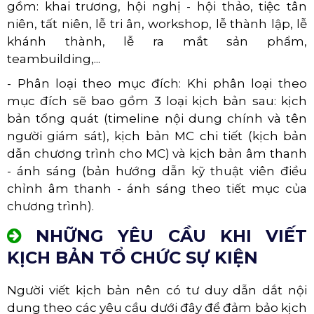
gồm: khai trương, hội nghị - hội thảo, tiệc tân
niên, tất niên, lễ tri ân, workshop, lễ thành lập, lễ
khánh thành, lễ ra mắt sản phẩm,
teambuilding,...
- Phân loại theo mục đích: Khi phân loại theo
mục đích sẽ bao gồm 3 loại kịch bản sau: kịch
bản tổng quát (timeline nội dung chính và tên
người giám sát), kịch bản MC chi tiết (kịch bản
dẫn chương trình cho MC) và kịch bản âm thanh
- ánh sáng (bản hướng dẫn kỹ thuật viên điều
chỉnh âm thanh - ánh sáng theo tiết mục của
chương trình).
NHỮNG YÊU CẦU KHI VIẾT
KỊCH BẢN TỔ CHỨC SỰ KIỆN
Người viết kịch bản nên có tư duy dẫn dắt nội
dung theo các yêu cầu dưới đây để đảm bảo kịch