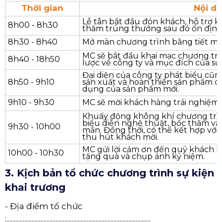
:.................................................................................................
Thời gian
Nội d
Lễ tân bắt đầu đón khách, hỗ trợ 
8h00 - 8h30
thăm trúng thưởng sau đó ổn định
8h30 - 8h40
Mở màn chương trình bằng tiết m
MC sẽ bắt đầu khai mạc chương trìn
8h40 - 18h50
lược về công ty và mục đích của sự
Đại diện của công ty phát biểu cũn
8h50 - 9h10
sản xuất và hoàn thiện sản phẩm 
dụng của sản phẩm mới.
9h10 - 9h30
MC sẽ mời khách hàng trải nghiệm
Khuấy động không khí chương trìn
biểu diễn nghệ thuật, bốc thăm và
9h30 - 10h00
mắn. Đồng thời, có thể kết hợp với cá
thu hút khách mời.
MC gửi lời cảm ơn đến quý khách h
10h00 - 10h30
tặng quà và chụp ảnh kỷ niệm.
3. Kịch bản tổ chức chương trình sự kiện
khai trương
- Địa điểm tổ chức