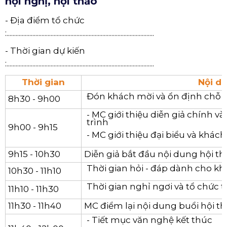
hội nghị, hội thảo
- Địa điểm tổ chức
:.................................................................................................
- Thời gian dự kiến
:.................................................................................................
Thời gian
Nội d
Đón khách mời và ổn định chỗ 
8h30 - 9h00
- MC giới thiệu diễn giả chính 
trình
9h00 - 9h15
- MC giới thiệu đại biểu và khác
9h15 - 10h30
Diễn giả bắt đầu nội dung hội th
Thời gian hỏi - đáp dành cho k
10h30 - 11h10
Thời gian nghỉ ngơi và tổ chức t
11h10 - 11h30
11h30 - 11h40
MC điểm lại nội dung buổi hội t