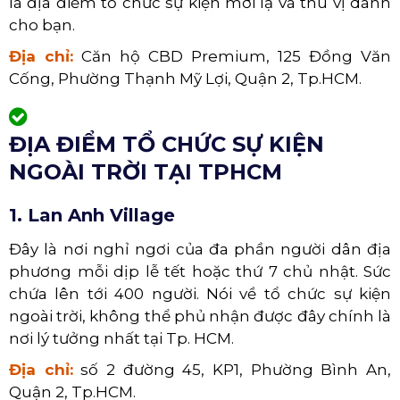
là địa điểm tổ chức sự kiện mới lạ và thú vị dành
cho bạn.
Địa chỉ:
Căn hộ CBD Premium, 125 Đồng Văn
Cống, Phường Thạnh Mỹ Lợi, Quận 2, Tp.HCM.
ĐỊA ĐIỂM TỔ CHỨC SỰ KIỆN
NGOÀI TRỜI TẠI TPHCM
1. Lan Anh Village
Đây là nơi nghỉ ngơi của đa phần người dân địa
phương mỗi dịp lễ tết hoặc thứ 7 chủ nhật. Sức
chứa lên tới 400 người. Nói về tổ chức sự kiện
ngoài trời, không thể phủ nhận được đây chính là
nơi lý tưởng nhất tại Tp. HCM.
Địa chỉ:
số 2 đường 45, KP1, Phường Bình An,
Quận 2, Tp.HCM.