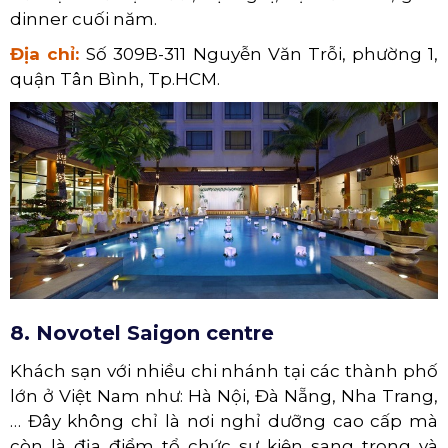
dinner cuối năm.
Địa chỉ:
Số 309B-311 Nguyễn Văn Trỗi, phường 1,
quận Tân Bình, Tp.HCM.
8. Novotel Saigon centre
Khách sạn với nhiều chi nhánh tại các thành phố
lớn ở Việt Nam như: Hà Nội, Đà Nẵng, Nha Trang,
… Đây không chỉ là nơi nghỉ dưỡng cao cấp mà
còn là địa điểm tổ chức sự kiện sang trọng và