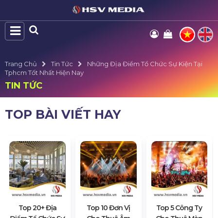
Trang Chủ
Tin Tức
Những Địa Điểm Tổ Chức Sự Kiện Tại
Tphcm Tốt Nhất Hiện Nay
TIN TỨC
TOP BÀI VIẾT HAY
Top 20+ Địa
Top 10 Đơn Vị
Top 5 Công Ty