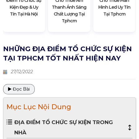
Điểm Tổ Chức Sự
Cho Thuê Âm
Cho Thuê Màn
Kiện Đẹp & Uy
Thanh Ánh Sáng
Hình Led Uy Tín
Tín Tại Hà Nội
Chất Lượng Tại
Tại Tphcm
Tphcm
NHỮNG ĐỊA ĐIỂM TỔ CHỨC SỰ KIỆN
TẠI TPHCM TỐT NHẤT HIỆN NAY
27/12/2022
Đọc Bài
Mục Lục Nội Dung
ĐỊA ĐIỂM TỔ CHỨC SỰ KIỆN TRONG
NHÀ