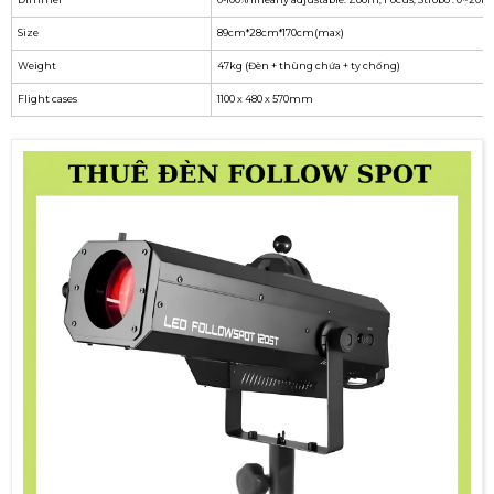
Size
89cm*28cm*170cm(max)
Weight
47kg (Đèn + thùng chứa + ty chống)
Flight cases
1100 x 480 x 570mm