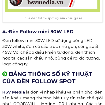
Thuê đèn follow spot rọi sân khấu giá rẻ
4. Đèn Follow mini 30W LED
Đèn follow mini 30W LED sử dụng bóng LED
30W white, đèn có cấu trúc nhỏ gọn, công suất
45W. Với chế độ điều khiển tự động, đèn thích
hợp tại các sân khấu nhỏ, dùng để rọi đối tượng,
logo công ty.
BẢNG THÔNG SỐ KỸ THUẬT
CỦA ĐÈN FOLLOW SPOT
HSV Media
là đơn vị nhập khẩu và phân phối đèn
sân khấu mang thương hiệu uy tín trên thế giới
như: GOODWILL Lighting, PR Lighting. Các sản