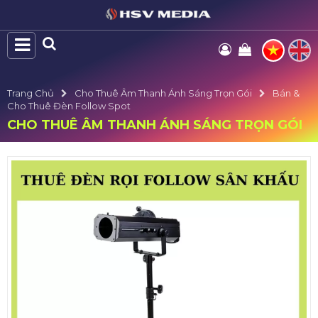
Trang Chủ
Cho Thuê Âm Thanh Ánh Sáng Trọn Gói
Bán &
Cho Thuê Đèn Follow Spot
CHO THUÊ ÂM THANH ÁNH SÁNG TRỌN GÓI