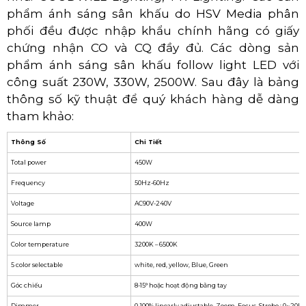
phẩm ánh sáng sân khấu do HSV Media phân
phối đều được nhập khẩu chính hãng có giấy
chứng nhận CO và CQ đầy đủ. Các dòng sản
phẩm ánh sáng sân khấu follow light LED với
công suất 230W, 330W, 2500W. Sau đây là bảng
thông số kỹ thuật để quý khách hàng dễ dàng
tham khảo:
Thông Số
Chi Tiết
Total power
450W
Frequency
50Hz-60Hz
Voltage
AC90V-240V
Source lamp
400W
Color temperature
3200K – 6500K
5 color selectable
white, red, yellow, Blue, Green
Góc chiếu
8-15° hoặc hoạt động bằng tay
Dimmer
0-100% linearly adjustable. Zoom, Focus, Strobo : 0~20F.