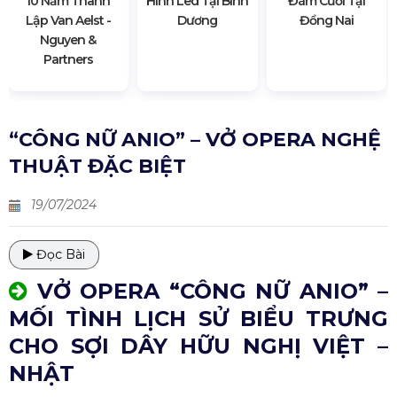
10 Năm Thành
Hình Led Tại Bình
Đám Cưới Tại
Lập Van Aelst -
Dương
Đồng Nai
Nguyen &
Partners
“CÔNG NỮ ANIO” – VỞ OPERA NGHỆ
THUẬT ĐẶC BIỆT
19/07/2024
Đọc Bài
VỞ OPERA “CÔNG NỮ ANIO” –
MỐI TÌNH LỊCH SỬ BIỂU TRƯNG
CHO SỢI DÂY HỮU NGHỊ VIỆT –
NHẬT