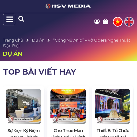
Trang Chủ
Dự Án
“Công Nữ Anio” – Vở Opera Nghệ Thuật
Đặc Biệt
DỰ ÁN
TOP BÀI VIẾT HAY
Sự Kiện Kỷ Niệm
Cho Thuê Màn
Thiết Bị Tổ Chức