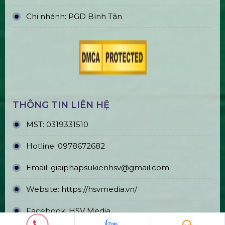
Chi nhánh: PGD Bình Tân
THÔNG TIN LIÊN HỆ
MST:
0319331510
Hotline:
0978672682
Email:
giaiphapsukienhsv@gmail.com
Website:
https://hsvmedia.vn/
Facebook:
HSV Media