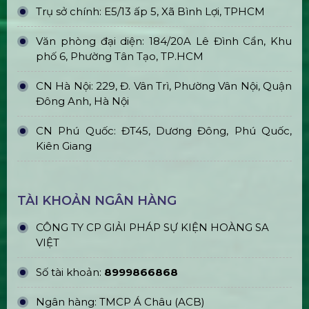
Trụ sở chính: E5/13 ấp 5, Xã Bình Lợi, TPHCM
Văn phòng đại diện: 184/20A Lê Đình Cẩn, Khu
phố 6, Phường Tân Tạo, TP.HCM
CN Hà Nội: 229, Đ. Vân Trì, Phường Vân Nội, Quận
Đông Anh, Hà Nội
CN Phú Quốc: ĐT45, Dương Đông, Phú Quốc,
Kiên Giang
TÀI KHOẢN NGÂN HÀNG
CÔNG TY CP GIẢI PHÁP SỰ KIỆN HOÀNG SA
VIỆT
Số tài khoản:
8999866868
Ngân hàng: TMCP Á Châu (ACB)