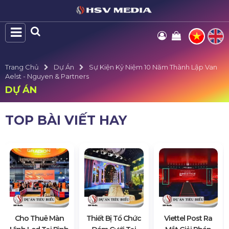
Trang Chủ
Dự Án
Sự Kiện Kỷ Niệm 10 Năm Thành Lập Van
Aelst - Nguyen & Partners
DỰ ÁN
TOP BÀI VIẾT HAY
Cho Thuê Màn
Thiết Bị Tổ Chức
Viettel Post Ra