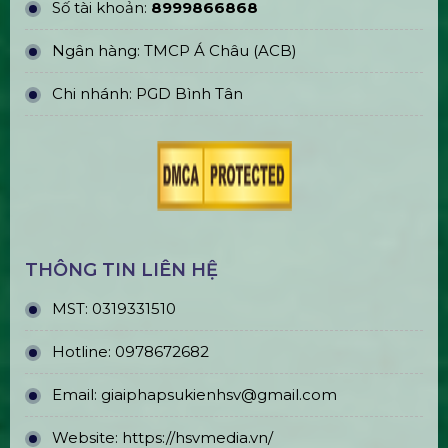
Trụ sở chính: E5/13 ấp 5, Xã Bình Lợi, TPHCM
Văn phòng đại diện: 184/20A Lê Đình Cẩn, Khu
phố 6, Phường Tân Tạo, TP.HCM
CN Hà Nội: 229, Đ. Vân Trì, Phường Vân Nội, Quận
Đông Anh, Hà Nội
CN Phú Quốc: ĐT45, Dương Đông, Phú Quốc,
Kiên Giang
TÀI KHOẢN NGÂN HÀNG
CÔNG TY CP GIẢI PHÁP SỰ KIỆN HOÀNG SA
VIỆT
Số tài khoản:
8999866868