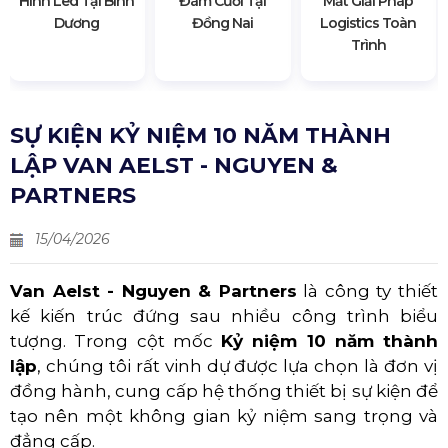
Hình Led Tại Bình
Đám Cưới Tại
Mắt Giải Pháp
Dương
Đồng Nai
Logistics Toàn
Trình
SỰ KIỆN KỶ NIỆM 10 NĂM THÀNH
LẬP VAN AELST - NGUYEN &
PARTNERS
15/04/2026
Van Aelst - Nguyen & Partners
là công ty thiết
kế kiến trúc đứng sau nhiều công trình biểu
tượng. Trong cột mốc
Kỷ niệm 10 năm thành
lập
, chúng tôi rất vinh dự được lựa chọn là đơn vị
đồng hành, cung cấp hệ thống thiết bị sự kiện để
tạo nên một không gian kỷ niệm sang trọng và
đẳng cấp.