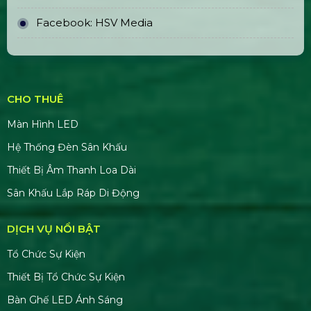
Ngân hàng: TMCP Á Châu (ACB)
Chi nhánh: PGD Bình Tân
THÔNG TIN LIÊN HỆ
MST:
0319331510
Hotline:
0978672682
Email:
giaiphapsukienhsv@gmail.com
Website:
https://hsvmedia.vn/
Facebook:
HSV Media