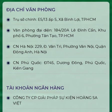
Bán & Cho Thuê Tivi Sự Kiện Giá Rẻ
Tại Tp Hcm
Thi Công & In Ấn Backdrop Sân
Khấu Sự Kiện
ĐỊA CHỈ VĂN PHÒNG