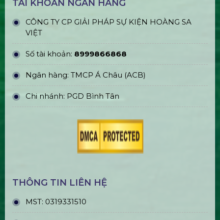
TÀI KHOẢN NGÂN HÀNG
CÔNG TY CP GIẢI PHÁP SỰ KIỆN HOÀNG SA
VIỆT
Số tài khoản:
8999866868
Ngân hàng: TMCP Á Châu (ACB)
Chi nhánh: PGD Bình Tân
THÔNG TIN LIÊN HỆ
MST:
0319331510