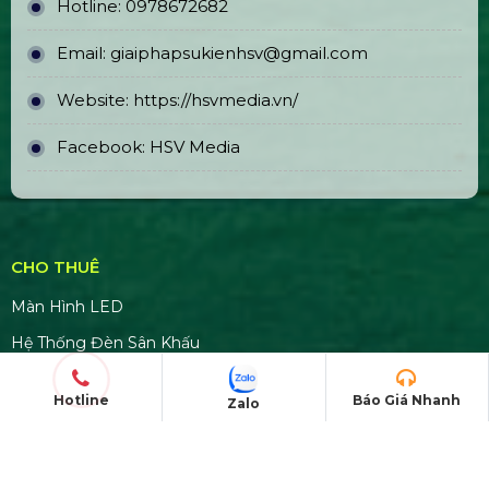
Hotline:
0978672682
Email:
giaiphapsukienhsv@gmail.com
Website:
https://hsvmedia.vn/
Facebook:
HSV Media
CHO THUÊ
Màn Hình LED
Hệ Thống Đèn Sân Khấu
Thiết Bị Âm Thanh Loa Dài
Hotline
Báo Giá Nhanh
Zalo
Sân Khấu Lắp Ráp Di Động
DỊCH VỤ NỔI BẬT