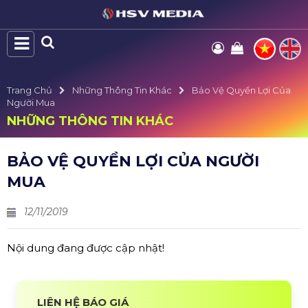
Trang Chủ
Những Thông Tin Khác
Bảo Vệ Quyền Lợi Của
Người Mua
NHỮNG THÔNG TIN KHÁC
BẢO VỆ QUYỀN LỢI CỦA NGƯỜI
MUA
12/11/2019
Nội dung đang được cập nhật!
LIÊN HỆ BÁO GIÁ