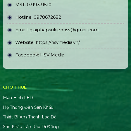
MST:
0319331510
Hotline:
0978672682
Email:
giaiphapsukienhsv@gmail.com
Website:
https://hsvmedia.vn/
Facebook:
HSV Media
CHO THUÊ
Màn Hình LED
Hệ Thống Đèn Sân Khấu
Thiết Bị Âm Thanh Loa Dài
Sân Khấu Lắp Ráp Di Động