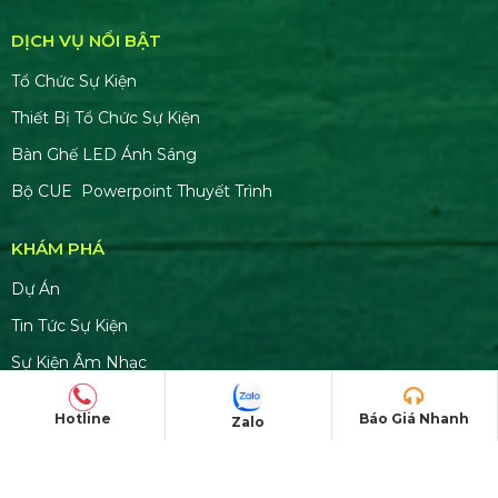
DỊCH VỤ NỔI BẬT
Tổ Chức Sự Kiện
Thiết Bị Tổ Chức Sự Kiện
Bàn Ghế LED Ánh Sáng
Bộ CUE Powerpoint Thuyết Trình
KHÁM PHÁ
Dự Án
Tin Tức Sự Kiện
Sự Kiện Âm Nhạc
Thiết Kế & Trang Trí Sự Kiện
Hotline
Báo Giá Nhanh
Zalo
CHĂM SÓC KHÁCH HÀNG
Liên hệ