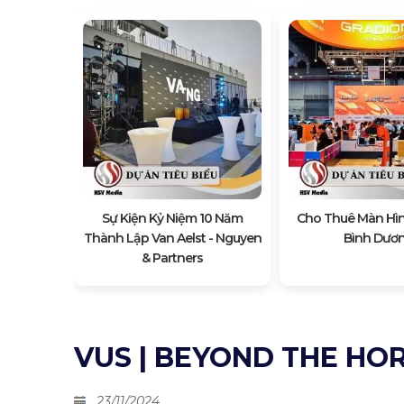
Giải Pháp
Trình
Sự Kiện Kỷ Niệm 10 Năm
Cho Thuê Màn Hìn
Thành Lập Van Aelst - Nguyen
Bình Dươ
& Partners
VUS | BEYOND THE HO
23/11/2024