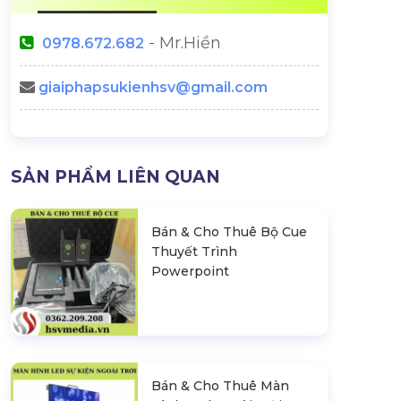
- Mr.Hiền
0978.672.682
giaiphapsukienhsv@gmail.com
Sự Kiện Kỷ Niệm 10 Năm
Cho Thuê Màn 
SẢN PHẨM LIÊN QUAN
Thành Lập Van Aelst - Nguyen
Bình D
& Partners
ắt Giải Pháp
Bán & Cho Thuê Bộ Cue
àn Trình
Thuyết Trình
Powerpoint
Bán & Cho Thuê Màn