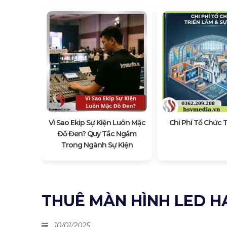
ầu Năm:
n Tránh
Vì Sao Ekip Sự Kiện Luôn Mặc
Chi Phí Tổ Chức 
Đồ Đen? Quy Tắc Ngầm
Trong Ngành Sự Kiện
THUÊ MÀN HÌNH LED 
10/01/2025