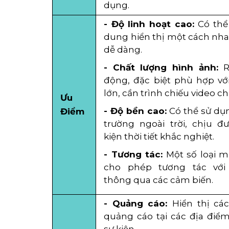
dụng.
- Độ linh hoạt cao:
Có thể
dung hiển thị một cách nh
dễ dàng.
- Chất lượng hình ảnh:
R
động, đặc biệt phù hợp với
lớn, cần trình chiếu video ch
Ưu
- Độ bền cao:
Có thể sử dụ
Điểm
trường ngoài trời, chịu đ
kiện thời tiết khắc nghiệt.
- Tương tác:
Một số loại 
cho phép tương tác với
thông qua các cảm biến.
- Quảng cáo:
Hiển thị cá
quảng cáo tại các địa điể
sự kiện.