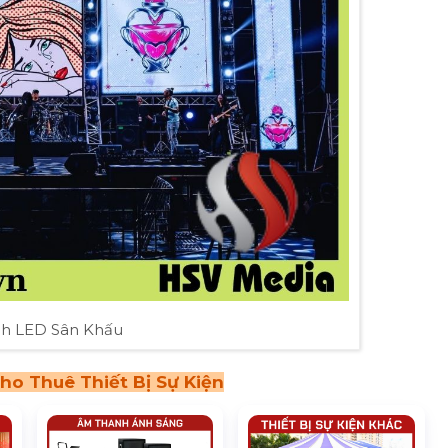
h LED Sân Khấu
ho Thuê Thiết Bị Sự Kiện