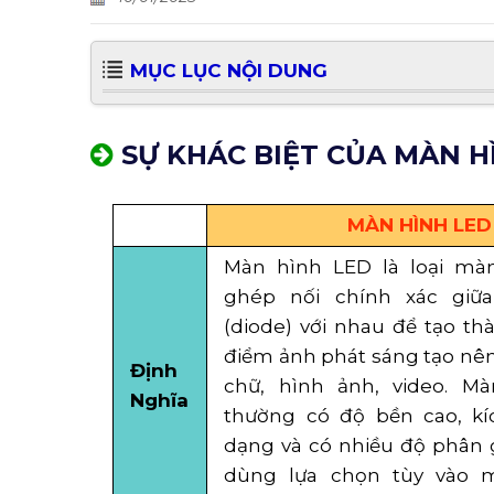
MỤC LỤC NỘI DUNG
SỰ KHÁC BIỆT CỦA MÀN H
MÀN HÌNH LED
Màn hình LED là loại mà
ghép nối chính xác giữa
(diode) với nhau để tạo t
điểm ảnh phát sáng tạo nên
Định
chữ, hình ảnh, video. M
Nghĩa
thường có độ bền cao, kí
dạng và có nhiều độ phân g
dùng lựa chọn tùy vào 