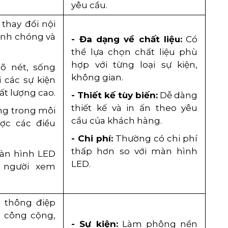
yêu cầu.
 thay đổi nội
anh chóng và
- Đa dạng về chất liệu:
Có
thể lựa chọn chất liệu phù
hợp với từng loại sự kiện,
õ nét, sống
không gian.
 các sự kiện
ất lượng cao.
- Thiết kế tùy biến:
Dễ dàng
thiết kế và in ấn theo yêu
ng trong môi
cầu của khách hàng.
ược các điều
- Chi phí:
Thường có chi phí
thấp hơn so với màn hình
màn hình LED
LED.
 người xem
c thông điệp
m công cộng,
- Sự kiện:
Làm phông nền