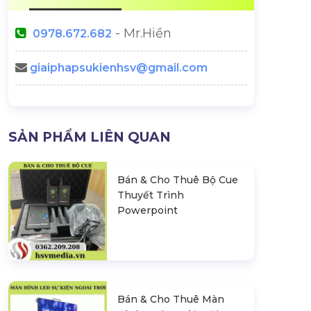
- Mr.Hiền
0978.672.682
giaiphapsukienhsv@gmail.com
Vì Sao Ekip Sự Kiện Luôn Mặc
Chi Phí Tổ Ch
SẢN PHẨM LIÊN QUAN
Đồ Đen? Quy Tắc Ngầm
Trong Ngành Sự Kiện
 Đầu Năm:
Bán & Cho Thuê Bộ Cue
 Cần Tránh
Thuyết Trình
Powerpoint
Bán & Cho Thuê Màn