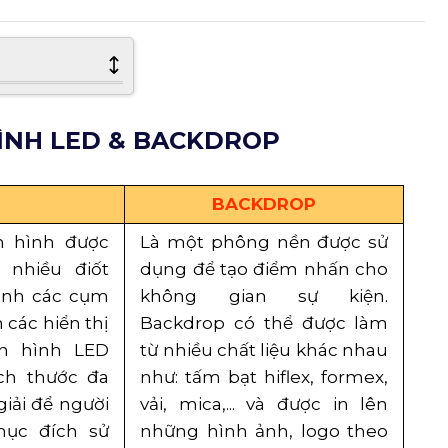
ÌNH LED & BACKDROP
BACKDROP
n hình được
Là một phông nền được sử
 nhiều điốt
dụng để tạo điểm nhấn cho
hành các cụm
không gian sự kiện.
 các hiển thị
Backdrop có thể được làm
àn hình LED
từ nhiều chất liệu khác nhau
ch thước đa
như: tấm bạt hiflex, formex,
iải để người
vải, mica,... và được in lên
mục đích sử
những hình ảnh, logo theo