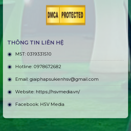
THÔNG TIN LIÊN HỆ
MST:
0319331510
Hotline:
0978672682
Email:
giaiphapsukienhsv@gmail.com
Website:
https://hsvmedia.vn/
Facebook:
HSV Media