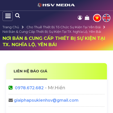
Trang Chủ
Cho Thuê Thiết Bị Tổ Chức Sự Kiện Tại Yên Bái
Nơi Bán & Cung Cấp Thiết Bị Sự Kiện Tại TX. Nghĩa Lộ, Yên Bái
NƠI BÁN & CUNG CẤP THIẾT BỊ SỰ KIỆN TẠI
TX. NGHĨA LỘ, YÊN BÁI
LIÊN HỆ BÁO GIÁ
- Mr.Hiền
0978.672.682
giaiphapsukienhsv@gmail.com