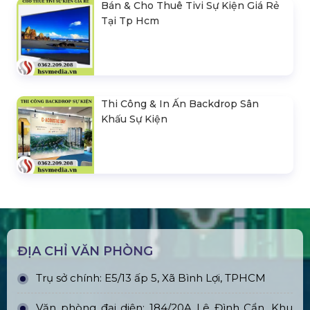
Bán & Cho Thuê Tivi Sự Kiện Giá Rẻ
Tại Tp Hcm
Thi Công & In Ấn Backdrop Sân
Khấu Sự Kiện
ĐỊA CHỈ VĂN PHÒNG
Trụ sở chính: E5/13 ấp 5, Xã Bình Lợi, TPHCM
Văn phòng đại diện: 184/20A Lê Đình Cẩn, Khu