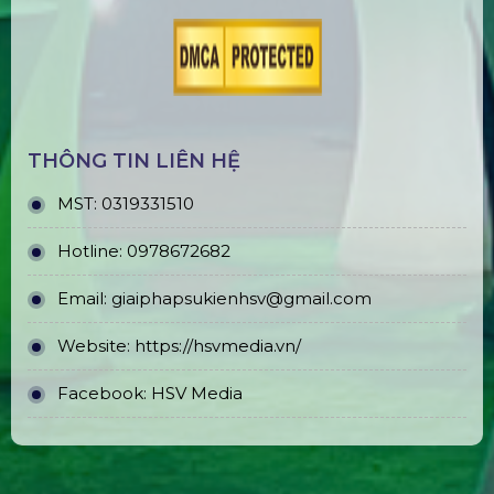
THÔNG TIN LIÊN HỆ
MST:
0319331510
Hotline:
0978672682
Email:
giaiphapsukienhsv@gmail.com
Website:
https://hsvmedia.vn/
Facebook:
HSV Media