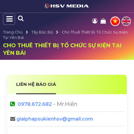
Trang Chủ
Tây Bắc Bộ
Cho Thuê Thiết Bị Tổ Chức Sự Kiện
Tại Yên Bái
CHO THUÊ THIẾT BỊ TỔ CHỨC SỰ KIỆN TẠI
YÊN BÁI
LIÊN HỆ BÁO GIÁ
- Mr.Hiền
0978.672.682
giaiphapsukienhsv@gmail.com