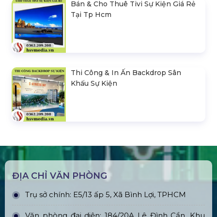
Bán & Cho Thuê Tivi Sự Kiện Giá Rẻ
Tại Tp Hcm
Thi Công & In Ấn Backdrop Sân
Khấu Sự Kiện
ĐỊA CHỈ VĂN PHÒNG
Trụ sở chính: E5/13 ấp 5, Xã Bình Lợi, TPHCM
Văn phòng đại diện: 184/20A Lê Đình Cẩn, Khu