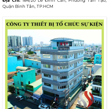
Âm Thanh Ánh Sáng
Thiết Bị Sự Kiện
THÔNG TIN LIÊN HỆ CÔNG TY CP GIẢI PHÁP
SỰ KIỆN HOÀNG SA VIỆT
Hotline:
0978.672.682
Website:
https://hsvmedia.vn/
Địa Chỉ:
184/20 Lê Đình Cẩn, Phường Tân Tạo,
Quận Bình Tân, TP.HCM