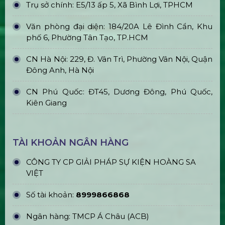
Trụ Bóng Tròn Led Ball
Bán & Cho Thuê Quả Cầu Led
Plasma
Bán & Cho Thuê Tivi Sự Kiện Giá Rẻ
Tại Tp Hcm