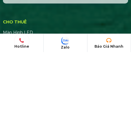
CN Hà Nội: 229, Đ. Vân Trì, Phường Vân Nội, Quận
Đông Anh, Hà Nội
CN Phú Quốc: ĐT45, Dương Đông, Phú Quốc,
Kiên Giang
Hotline
Báo Giá Nhanh
Zalo
TÀI KHOẢN NGÂN HÀNG
CÔNG TY CP GIẢI PHÁP SỰ KIỆN HOÀNG SA
VIỆT
Số tài khoản:
8999866868
Ngân hàng: TMCP Á Châu (ACB)
Chi nhánh: PGD Bình Tân