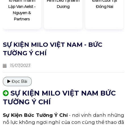
10 Năm Thành
Hình Led Tại Bình
Đám Cưới Tại
Lập Van Aelst -
Dương
Đồng Nai
Nguyen &
Partners
SỰ KIỆN MILO VIỆT NAM - BỨC
TƯỜNG Ý CHÍ
15/07/2023
Đọc Bài
SỰ KIỆN MILO VIỆT NAM BỨC
TƯỜNG Ý CHÍ
Sự Kiện Bức Tường Ý Chí
- nơi vinh danh những
nỗ lực không ngơi nghỉ của con cùng thể thao đã