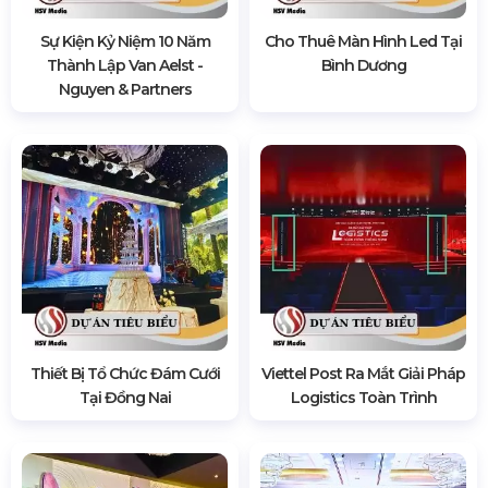
Đội Ngũ Nhân Viên HSV Media
1780 lượt xem
BÀI VIẾT LIÊN QUAN
Sự Kiện Kỷ Niệm 10 Năm
Cho Thuê Màn Hình Led Tại
Thành Lập Van Aelst -
Bình Dương
Nguyen & Partners