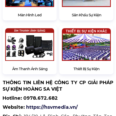
HSV Media
là đơn vị chuyên
cung cấp, bán &
cho thuê
các
trang thiết bị sự kiện, gồm: Âm
thanh ánh sáng, màn hình LED, sân khấu, nhà
bạt, bàn ghế,... Đặc biệt, HSV Media còn sở hữu
nhà máy Viettruss với diện tích rộng 5000m2
chuyên sản xuất thiết bị phục vụ sự kiện. Điều này
giúp quý khách hàng tiết kiệm, tối ưu chi phí vận
chuyển/ nhân sự khi sử dụng dịch vụ trọn gói tại
HSV Media.
Màn Hình Led
Sân Khấu Sự Kiện