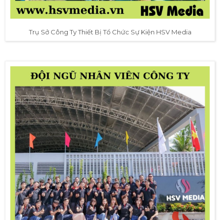
Trụ Sở Công Ty Thiết Bị Tổ Chức Sự Kiện HSV Media