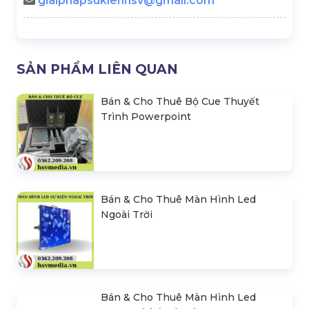
Sự Kiện Ra Mắt Phim Lilo &
Sự Kiện Công Bố Top 45 Hoa
Stitch Live Action
Hậu Hoàn Vũ Việt Nam
LIÊN HỆ BÁO GIÁ
- Mr.Hiền
0978.672.682
giaiphapsukienhsv@gmail.com