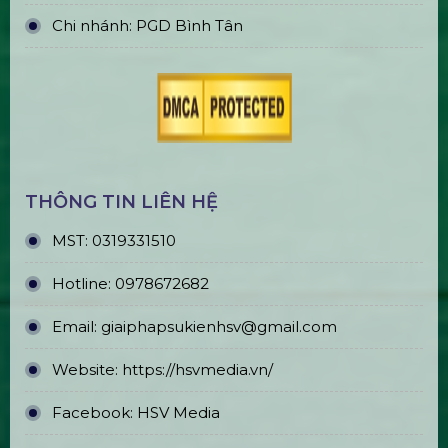
Thi Công & In Ấn Backdrop Sân
Khấu Sự Kiện
ĐỊA CHỈ VĂN PHÒNG
Trụ sở chính: E5/13 ấp 5, Xã Bình Lợi, TPHCM
Văn phòng đại diện: 184/20A Lê Đình Cẩn, Khu
phố 6, Phường Tân Tạo, TP.HCM