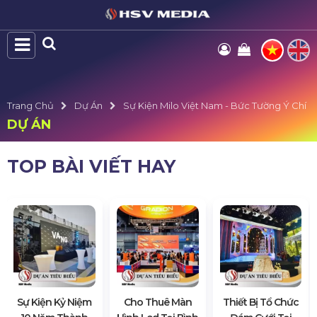
Trang Chủ
Dự Án
Sự Kiện Milo Việt Nam - Bức Tường Ý Chí
DỰ ÁN
TOP BÀI VIẾT HAY
Sự Kiện Kỷ Niệm
Cho Thuê Màn
Thiết Bị Tổ Chức