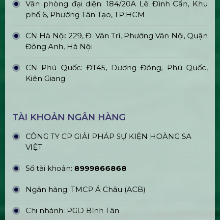
Khấu Sự Kiện
ĐỊA CHỈ VĂN PHÒNG
Trụ sở chính: E5/13 ấp 5, Xã Bình Lợi, TPHCM
Văn phòng đại diện: 184/20A Lê Đình Cẩn, Khu
phố 6, Phường Tân Tạo, TP.HCM
CN Hà Nội: 229, Đ. Vân Trì, Phường Vân Nội, Quận
Đông Anh, Hà Nội
CN Phú Quốc: ĐT45, Dương Đông, Phú Quốc,
Kiên Giang