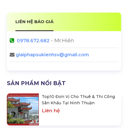
LIÊN HỆ BÁO GIÁ
- Mr.Hiền
0978.672.682
giaiphapsukienhsv@gmail.com
SẢN PHẨM NỔI BẬT
Top10 Đơn Vị Cho Thuê & Thi Công
Sân Khấu Tại Ninh Thuận
Liên hệ