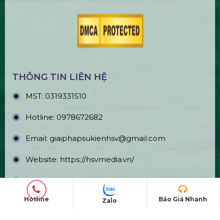
TÀI KHOẢN NGÂN HÀNG
CÔNG TY CP GIẢI PHÁP SỰ KIỆN HOÀNG SA
VIỆT
Số tài khoản:
8999866868
Ngân hàng: TMCP Á Châu (ACB)
Chi nhánh: PGD Bình Tân
Hotline
Báo Giá Nhanh
Zalo
THÔNG TIN LIÊN HỆ