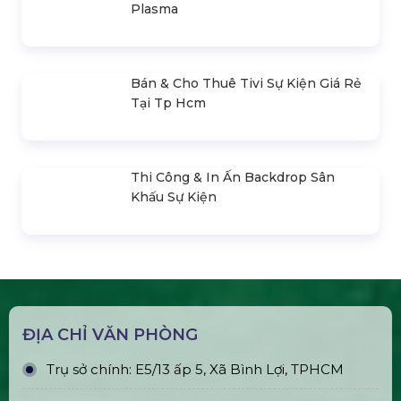
Trụ Bóng Tròn Led Ball
Bán & Cho Thuê Quả Cầu Led
Plasma
Bán & Cho Thuê Tivi Sự Kiện Giá Rẻ
Tại Tp Hcm
Thi Công & In Ấn Backdrop Sân