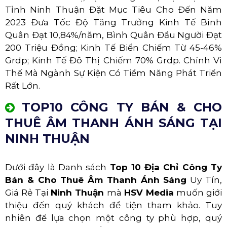
Tỉnh Ninh Thuận Đặt Mục Tiêu Cho Đến Năm
2023 Đưa Tốc Độ Tăng Trưởng Kinh Tế Bình
Quân Đạt 10,84%/năm, Bình Quân Đầu Người Đạt
200 Triệu Đồng; Kinh Tế Biển Chiếm Từ 45-46%
Grdp; Kinh Tế Đô Thị Chiếm 70% Grdp. Chính Vì
Thế Mà Ngành Sự Kiện Có Tiềm Năng Phát Triển
Rất Lớn.
TOP10 CÔNG TY BÁN & CHO
THUÊ ÂM THANH ÁNH SÁNG TẠI
NINH THUẬN
Dưới đây là Danh sách
Top 10 Địa Chỉ Công Ty
Bán & Cho Thuê Âm Thanh Ánh Sáng
Uy Tín,
Giá Rẻ Tại
Ninh Thuận
mà
HSV Media
muốn giới
thiệu đến quý khách để tiện tham khảo. Tuy
nhiên để lựa chọn một công ty phù hợp, quý