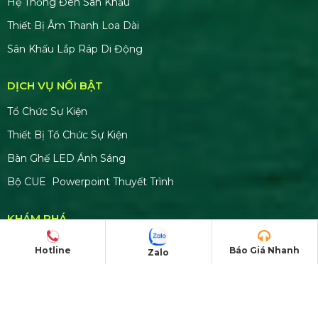
Số tài khoản:
8999866868
Ngân hàng: TMCP Á Châu (ACB)
Chi nhánh: PGD Bình Tân
THÔNG TIN LIÊN HỆ
MST:
0319331510
Hotline
Báo Giá Nhanh
Zalo
Hotline:
0978672682
Email:
giaiphapsukienhsv@gmail.com