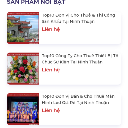
- Mr.Hiền
0978.672.682
giaiphapsukienhsv@gmail.com
SẢN PHẨM NỔI BẬT
Top10 Đơn Vị Cho Thuê & Thi Công
Sân Khấu Tại Ninh Thuận
Liên hệ
Top10 Công Ty Cho Thuê Thiết Bị Tổ
Chức Sự Kiện Tại Ninh Thuận
Liên hệ