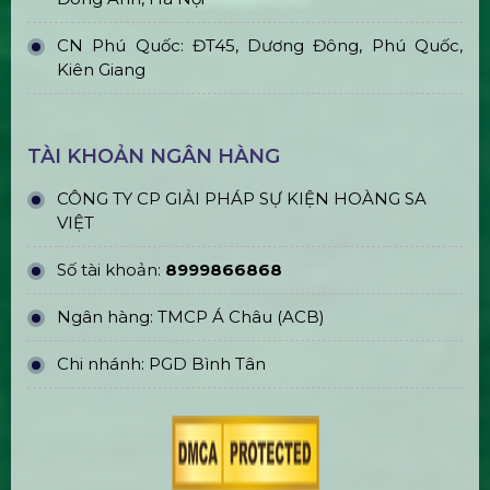
Bán & Cho Thuê Quả Cầu Led
Plasma
Bán & Cho Thuê Tivi Sự Kiện Giá Rẻ
Tại Tp Hcm
Thi Công & In Ấn Backdrop Sân
Khấu Sự Kiện