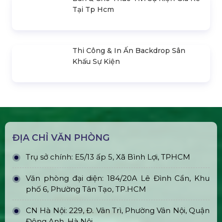
Bán & Cho Thuê Layer Truss Sân
Khấu
Bán & Cho Thuê Nhà Bạt Trong Suốt
Trụ Bóng Tròn Led Ball