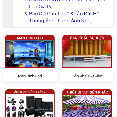
Xem thêm sản phẩm của HSV
Media:
Báo Giá Tổ Chức Sự Kiện Trọn Gói
Giá Rẻ
Báo Giá Bán & Cho Thuê Màn Hình
Led Giá Rẻ
Báo Giá Cho Thuê & Lắp Đặt Hệ
Thống Âm Thanh Ánh Sáng
Màn Hình Led
Sân Khấu Sự Kiện