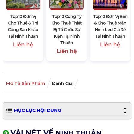
Top10 Đơn Vị
Top10 Công Ty
Top10 Đơn Vị Bán
Cho Thuê & Thi
Cho Thuê Thiết
& Cho Thuê Màn
Công Sân Khấu
Bị Tổ Chức Sự
Hình Led Giá Rẻ
Tại Ninh Thuận
Kiện Tại Ninh
Tại Ninh Thuận
Thuận
Liên hệ
Liên hệ
Liên hệ
Mô Tả Sản Phẩm
Đánh Giá
MỤC LỤC NỘI DUNG
VÀI NÉT VỀ
NINH THUẬN