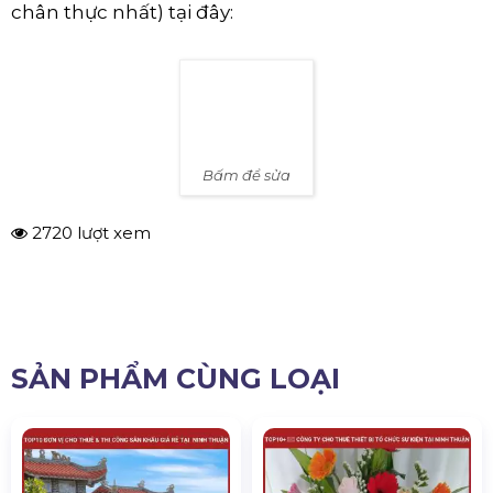
xin vui lòng
góp ý bằng cách bình luận ở phía
dưới
.
Nhân viên của Chúng Tôi sẽ tham khảo và
bổ sung để hiệu chỉnh thông tin phù hợp nhất.
Hoặc quý khách có sửa thông tin trực tiếp của
bài viết (Vui lòng cung cấp thông tin chính xác và
chân thực nhất) tại đây:
Bấm để sửa
2720 lượt xem