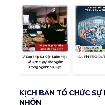
ầu Năm:
n Tránh
Vì Sao Ekip Sự Kiện Luôn Mặc
Chi Phí Tổ Chức 
Đồ Đen? Quy Tắc Ngầm
Trong Ngành Sự Kiện
KỊCH BẢN TỔ CHỨC SỰ
NHỘN