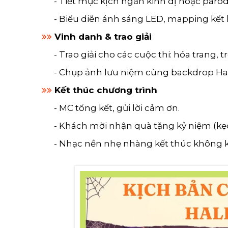
- Tiết mục kịch ngắn kinh dị hoặc paro
- Biểu diễn ánh sáng LED, mapping kết 
Vinh danh & trao giải
- Trao giải cho các cuộc thi: hóa trang, 
- Chụp ảnh lưu niệm cùng backdrop Ha
Kết thúc chương trình
- MC tổng kết, gửi lời cảm ơn.
- Khách mời nhận quà tặng kỷ niệm (kẹ
- Nhạc nền nhẹ nhàng kết thúc không kh