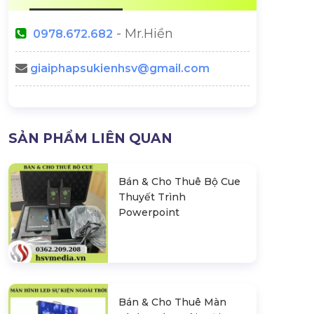
- Mr.Hiền
0978.672.682
giaiphapsukienhsv@gmail.com
Vì Sao Ekip Sự Kiện Luôn Mặc
Chi Phí Tổ Ch
SẢN PHẨM LIÊN QUAN
Đồ Đen? Quy Tắc Ngầm
Trong Ngành Sự Kiện
 Đầu Năm:
Bán & Cho Thuê Bộ Cue
 Cần Tránh
Thuyết Trình
Powerpoint
Bán & Cho Thuê Màn