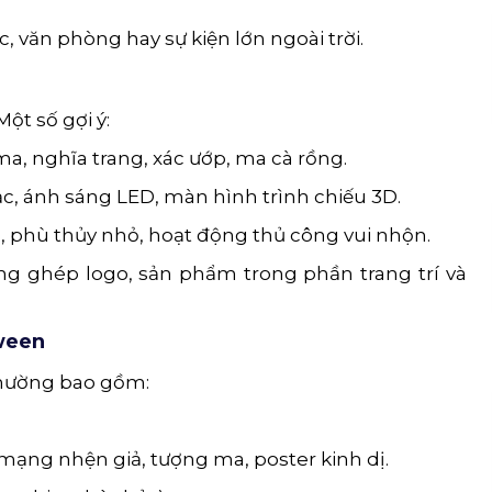
, văn phòng hay sự kiện lớn ngoài trời.
ột số gợi ý:
 ma, nghĩa trang, xác ướp, ma cà rồng.
c, ánh sáng LED, màn hình trình chiếu 3D.
ô, phù thủy nhỏ, hoạt động thủ công vui nhộn.
ồng ghép logo, sản phẩm trong phần trang trí và
oween
thường bao gồm:
 mạng nhện giả, tượng ma, poster kinh dị.