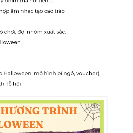
dy phim ma nổi tiếng.
hợp âm nhạc tạo cao trào.
trò chơi, đội nhóm xuất sắc.
lloween.
o Halloween, mô hình bí ngô, voucher).
í lễ hội.