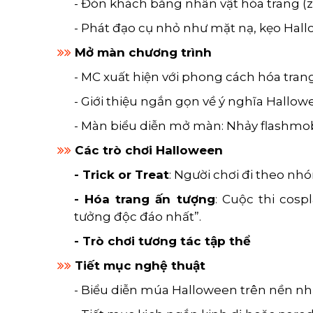
- Đón khách bằng nhân vật hóa trang (z
- Phát đạo cụ nhỏ như mặt nạ, kẹo Hall
Mở màn chương trình
- MC xuất hiện với phong cách hóa tran
- Giới thiệu ngắn gọn về ý nghĩa Hallow
- Màn biểu diễn mở màn: Nhảy flashmob
Các trò chơi Halloween
- Trick or Treat
: Người chơi đi theo nh
- Hóa trang ấn tượng
: Cuộc thi cosp
tưởng độc đáo nhất”.
- Trò chơi tương tác tập thể
Tiết mục nghệ thuật
- Biểu diễn múa Halloween trên nền nhạ