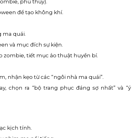
ombie, phù thủy).
oween để tạo không khí.
g ma quái.
een và mục đích sự kiện.
 zombie, tiết mục ảo thuật huyền bí.
óm, nhận kẹo từ các “ngôi nhà ma quái”.
lay, chọn ra “bộ trang phục đáng sợ nhất” và “ý
c kịch tính.