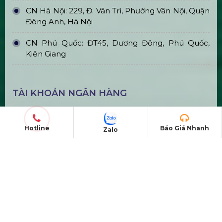
Bán & Cho Thuê Tivi Sự Kiện Giá Rẻ
Tại Tp Hcm
Thi Công & In Ấn Backdrop Sân
Hotline
Báo Giá Nhanh
Zalo
Khấu Sự Kiện