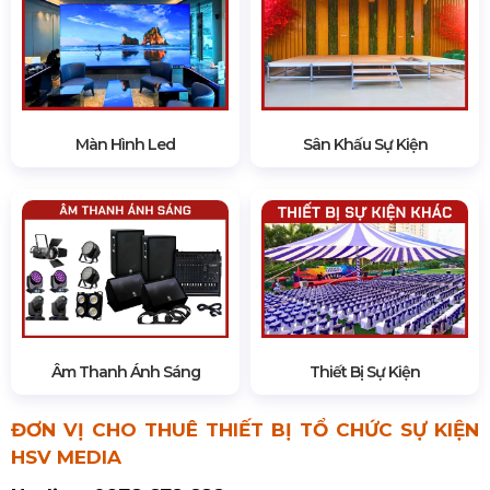
Màn Hình Led
Sân Khấu Sự Kiện
Âm Thanh Ánh Sáng
Thiết Bị Sự Kiện
ĐƠN VỊ CHO THUÊ THIẾT BỊ TỔ CHỨC SỰ KIỆN
HSV MEDIA