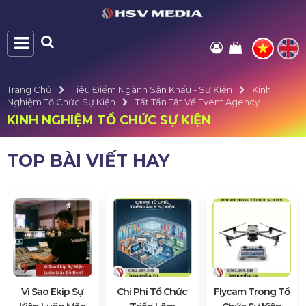
Trang Chủ
Tiêu Điểm Ngành Sân Khấu - Sự Kiện
Kinh
Nghiệm Tổ Chức Sự Kiện
Tất Tần Tật Về Event Agency
KINH NGHIỆM TỔ CHỨC SỰ KIỆN
TOP BÀI VIẾT HAY
Vì Sao Ekip Sự
Chi Phí Tổ Chức
Flycam Trong Tổ