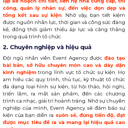
lập kế hoạch chi tiết
,
liên hệ nhà cung cấp, thi
công, quản lý nhân sự, đến việc dọn dẹp và
tổng kết sau sự kiện
.
Nhờ vậy, bạn tiết kiệm
được nguồn nhân lực, thời gian và công sức đáng
kể, đồng thời giảm thiểu áp lực và căng thẳng
trong quá trình tổ chức.
2. Chuyên nghiệp và hiệu quả
Đội ngũ nhân viên Event Agency được
đào tạo
bài bản, sở hữu chuyên môn cao và dày dặn
kinh nghiệm
trong lĩnh vực tổ chức sự kiện.
Họ
am hiểu các quy trình, thủ tục, kỹ thuật tổ chức
đa dạng loại hình sự kiện, từ hội thảo, hội nghị,
triển lãm, ra mắt sản phẩm, đến các chương
trình ca nhạc, giải trí hoành tráng.
Nhờ sự chuyên
nghiệp của mình, Event Agency sẽ đảm bảo sự
kiện của bạn diễn ra
suôn sẻ, đúng tiến độ, đạt
được mục tiêu đề ra và mang lại hiệu quả cao