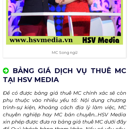
MC Song ngữ
BẢNG GIÁ DỊCH VỤ THUÊ MC
TẠI HSV MEDIA
Để có được bảng giá thuê MC chính xác sẽ còn
phụ thuộc vào nhiều yếu tố: Nội dung chương
trình-sự kiện, Khoảng cách địa lý làm việc, MC
chuyên nghiệp hay MC bán chuyên…HSV Media
xin phép được đưa ra bảng giá thuê MC dưới đây
để Quý khách hàng tham khảo. Nếu có yêu cầu,