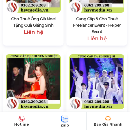
Cho Thuê Ông Già Noel
Cung Cấp & Cho Thuê
Tặng Quà Giáng Sinh
Freelancer Event - Helper
Liên hệ
Event
Liên hệ
Cung Cấp Và Cho Thuê Dj
Cung Cấp Ca Sĩ - Nghệ Sĩ
Chuyên Nghiệp Tại Tp Hcm
Chuyên Nghiệp
Hotline
Báo Giá Nhanh
Zalo
Liên hệ
Liên hệ