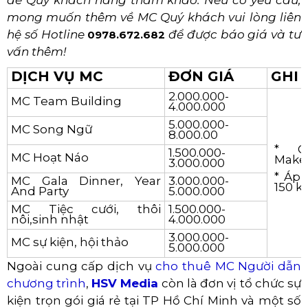
mong muốn thêm về MC Quý khách vui lòng liên
hệ số Hotline
để được báo giá và tư
0978.672.682
vấn thêm!
DỊCH VỤ MC
ĐƠN GIÁ
GHI
2.000.000-
MC Team Building
4.000.000
5.000.000-
MC Song Ngữ
8.000.00
* G
1.500.000-
MC Hoạt Náo
Make
3.000.000
* Áp 
MC Gala Dinner, Year
3.000.000-
150 k
And Party
5.000.000
MC Tiệc cưới, thôi
1.500.000-
nôi,sinh nhật
4.000.000
3.000.000-
MC sự kiện, hội thảo
5.000.000
Ngoài cung cấp dịch vụ
cho thuê MC Người dẫn
chương trình
,
HSV Media
còn là đơn vị tổ chức sự
kiện trọn gói giá rẻ tại TP Hồ Chí Minh và một số