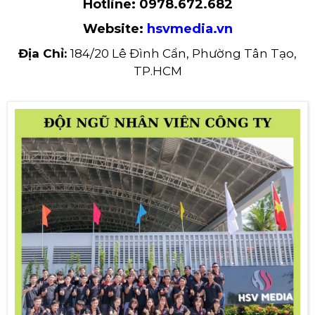
Hotline:
0978.672.682
Website:
hsvmedia.vn
Địa Chỉ:
184/20 Lê Đình Cẩn, Phường Tân Tạo,
TP.HCM