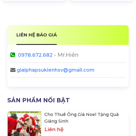
LIÊN HỆ BÁO GIÁ
- Mr.Hiền
0978.672.682
giaiphapsukienhsv@gmail.com
SẢN PHẨM NỔI BẬT
Cho Thuê Ông Già Noel Tặng Quà
Giáng Sinh
Liên hệ