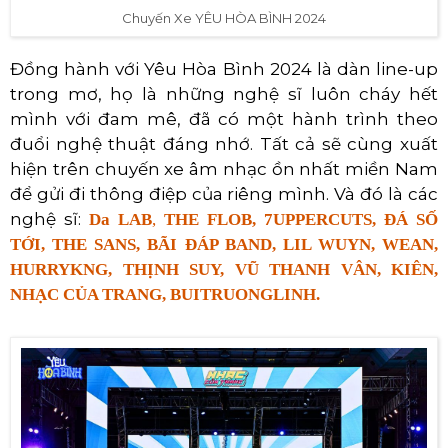
Chuyến Xe YÊU HÒA BÌNH 2024
Đồng hành với Yêu Hòa Bình 2024 là dàn line-up
trong mơ, họ là những nghệ sĩ luôn cháy hết
mình với đam mê, đã có một hành trình theo
đuổi nghệ thuật đáng nhớ. Tất cả sẽ cùng xuất
hiện trên chuyến xe âm nhạc ồn nhất miền Nam
để gửi đi thông điệp của riêng mình. Và đó là các
nghệ sĩ:
Da LAB
,
THE FLOB, 7UPPERCUTS, ĐÁ SỐ
TỚI, THE SANS, BÃI ĐÁP BAND, LIL WUYN, WEAN,
HURRYKNG, THỊNH SUY, VŨ THANH VÂN, KIÊN,
NHẠC CỦA TRANG, BUITRUONGLINH.