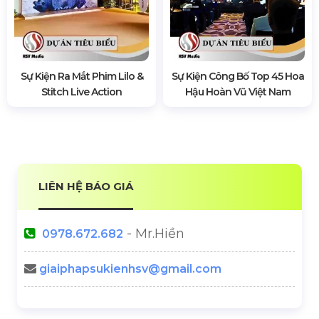
Sự Kiện Ra Mắt Phim Lilo &
Sự Kiện Công Bố Top 45 Hoa
Stitch Live Action
Hậu Hoàn Vũ Việt Nam
LIÊN HỆ BÁO GIÁ
- Mr.Hiền
0978.672.682
giaiphapsukienhsv@gmail.com