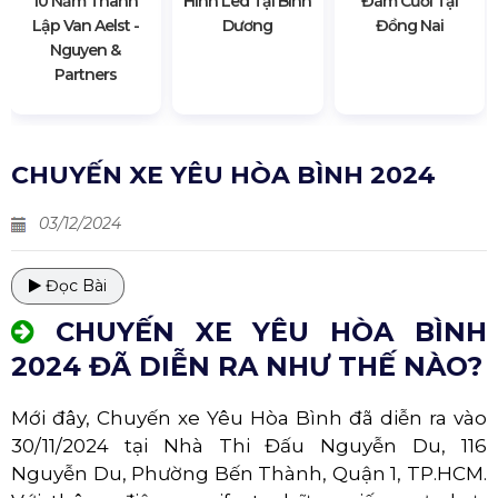
10 Năm Thành
Hình Led Tại Bình
Đám Cưới Tại
Lập Van Aelst -
Dương
Đồng Nai
Nguyen &
Partners
CHUYẾN XE YÊU HÒA BÌNH 2024
03/12/2024
Đọc Bài
CHUYẾN XE YÊU HÒA BÌNH
2024 ĐÃ DIỄN RA NHƯ THẾ NÀO?
Mới đây, Chuyến xe Yêu Hòa Bình đã diễn ra vào
30/11/2024 tại Nhà Thi Đấu Nguyễn Du, 116
Nguyễn Du, Phường Bến Thành, Quận 1, TP.HCM.