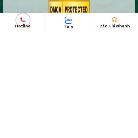
Hotline
Báo Giá Nhanh
Zalo
THÔNG TIN LIÊN HỆ
MST:
0319331510
Hotline:
0978672682
Email:
giaiphapsukienhsv@gmail.com
Website:
https://hsvmedia.vn/
Facebook:
HSV Media
CHO THUÊ