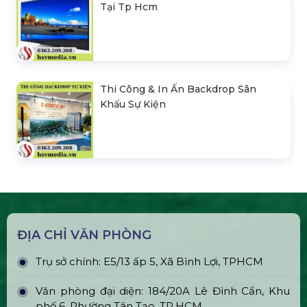
Tại Tp Hcm
Thi Công & In Ấn Backdrop Sân
Khấu Sự Kiện
ĐỊA CHỈ VĂN PHÒNG
Trụ sở chính: E5/13 ấp 5, Xã Bình Lợi, TPHCM
Văn phòng đại diện: 184/20A Lê Đình Cẩn, Khu
phố 6, Phường Tân Tạo, TP.HCM