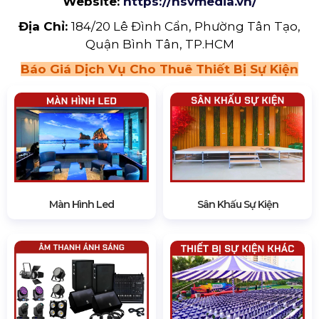
Website:
https://hsvmedia.vn/
Địa Chỉ:
184/20 Lê Đình Cẩn, Phường Tân Tạo,
Quận Bình Tân, TP.HCM
Báo Giá Dịch Vụ Cho Thuê Thiết Bị Sự Kiện
Màn Hình Led
Sân Khấu Sự Kiện