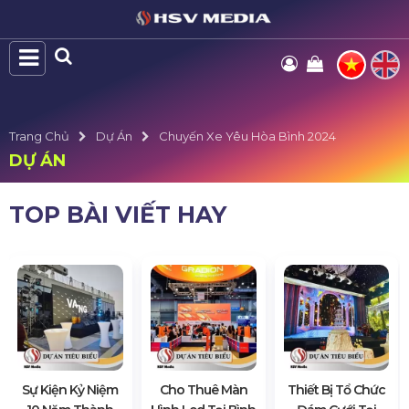
Trang Chủ
Dự Án
Chuyến Xe Yêu Hòa Bình 2024
DỰ ÁN
TOP BÀI VIẾT HAY
Sự Kiện Kỷ Niệm
Cho Thuê Màn
Thiết Bị Tổ Chức