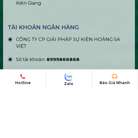
Kiên Giang
TÀI KHOẢN NGÂN HÀNG
CÔNG TY CP GIẢI PHÁP SỰ KIỆN HOÀNG SA
VIỆT
Số tài khoản:
8999866868
Ngân hàng: TMCP Á Châu (ACB)
Hotline
Báo Giá Nhanh
Zalo
Chi nhánh: PGD Bình Tân