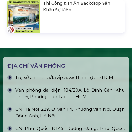
Thi Công & In Ấn Backdrop Sân
Khấu Sự Kiện
ĐỊA CHỈ VĂN PHÒNG
Trụ sở chính: E5/13 ấp 5, Xã Bình Lợi, TPHCM
Văn phòng đại diện: 184/20A Lê Đình Cẩn, Khu
phố 6, Phường Tân Tạo, TP.HCM
CN Hà Nội: 229, Đ. Vân Trì, Phường Vân Nội, Quận
Đông Anh, Hà Nội
CN Phú Quốc: ĐT45, Dương Đông, Phú Quốc,