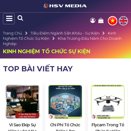
Trang Chủ
Tiêu Điểm Ngành Sân Khấu - Sự Kiện
Kinh
Nghiệm Tổ Chức Sự Kiện
Khai Trương Đầu Năm Cho Doanh
Nghiệp
KINH NGHIỆM TỔ CHỨC SỰ KIỆN
TOP BÀI VIẾT HAY
Vì Sao Ekip Sự
Chi Phí Tổ Chức
Flycam Trong Tổ