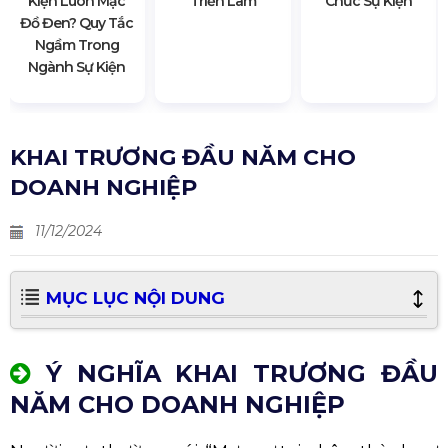
Kiện Luôn Mặc
Triển Lãm
Chức Sự Kiện
Đồ Đen? Quy Tắc
Ngầm Trong
Ngành Sự Kiện
KHAI TRƯƠNG ĐẦU NĂM CHO
DOANH NGHIỆP
11/12/2024
MỤC LỤC NỘI DUNG
Ý NGHĨA KHAI TRƯƠNG ĐẦU
NĂM CHO DOANH NGHIỆP