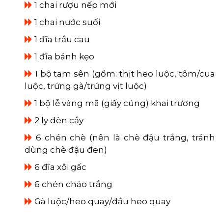
1 chai rượu nếp mới
1 chai nước suối
1 đĩa trầu cau
​​​​​​​
1 đĩa bánh kẹo
​​​​​​​
1 bộ tam sên (gồm: thịt heo luộc, tôm/cua
luộc, trứng gà/trứng vịt luộc)
​​​​​​​
1 bộ lễ vàng mã (giấy cúng) khai trương
​​​​​​​
2 ly đèn cầy
​​​​​​​
6 chén chè (nên là chè đậu trắng, tránh
dùng chè đậu đen)
​​​​​​​
6 đĩa xôi gấc
​​​​​​​
6 chén cháo trắng
​​​​​​​
Gà luộc/heo quay/đầu heo quay