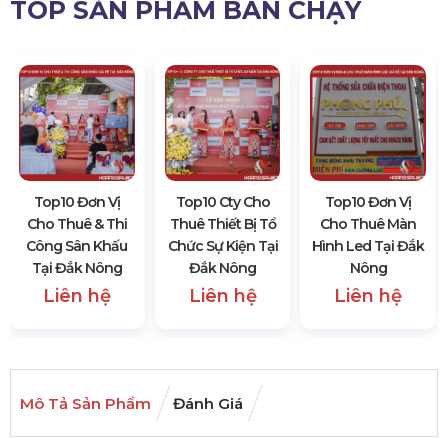
TOP SẢN PHẨM BÁN CHẠY
Top10 Đơn Vị
Top10 Cty Cho
Top10 Đơn Vị
Cho Thuê & Thi
Thuê Thiết Bị Tổ
Cho Thuê Màn
Công Sân Khấu
Chức Sự Kiện Tại
Hình Led Tại Đắk
Tại Đắk Nông
Đắk Nông
Nông
Liên hệ
Liên hệ
Liên hệ
Mô Tả Sản Phẩm
Đánh Giá