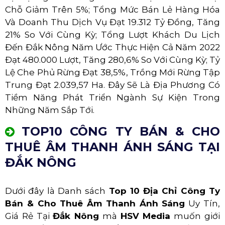
Chỗ Giảm Trên 5%; Tổng Mức Bán Lẻ Hàng Hóa
Và Doanh Thu Dịch Vụ Đạt 19.312 Tỷ Đồng, Tăng
21% So Với Cùng Kỳ; Tổng Lượt Khách Du Lịch
Đến Đắk Nông Năm Ước Thực Hiện Cả Năm 2022
Đạt 480.000 Lượt, Tăng 280,6% So Với Cùng Kỳ; Tỷ
Lệ Che Phủ Rừng Đạt 38,5%, Trồng Mới Rừng Tập
Trung Đạt 2.039,57 Ha. Đây Sẽ Là Địa Phương Có
Tiềm Năng Phát Triển Ngành Sự Kiện Trong
Những Năm Sắp Tới.
TOP10 CÔNG TY BÁN & CHO
THUÊ ÂM THANH ÁNH SÁNG TẠI
ĐẮK NÔNG
Dưới đây là Danh sách
Top 10 Địa Chỉ Công Ty
Bán & Cho Thuê Âm Thanh Ánh Sáng
Uy Tín,
Giá Rẻ Tại
Đắk Nông
mà
HSV Media
muốn giới