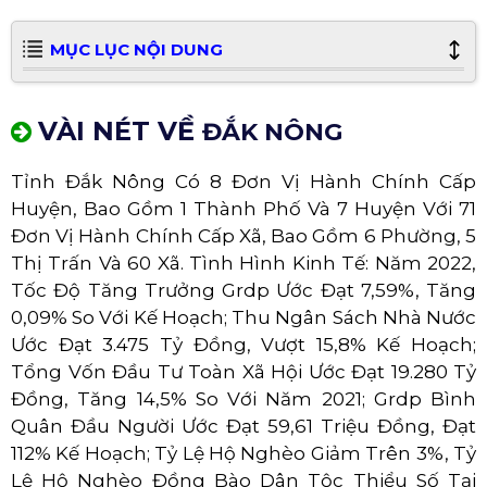
MỤC LỤC NỘI DUNG
VÀI NÉT VỀ
ĐẮK NÔNG
Tỉnh Đắk Nông Có 8 Đơn Vị Hành Chính Cấp
Huyện, Bao Gồm 1 Thành Phố Và 7 Huyện Với 71
Đơn Vị Hành Chính Cấp Xã, Bao Gồm 6 Phường, 5
Thị Trấn Và 60 Xã. Tình Hình Kinh Tế: Năm 2022,
Tốc Độ Tăng Trưởng Grdp Ước Đạt 7,59%, Tăng
0,09% So Với Kế Hoạch; Thu Ngân Sách Nhà Nước
Ước Đạt 3.475 Tỷ Đồng, Vượt 15,8% Kế Hoạch;
Tổng Vốn Đầu Tư Toàn Xã Hội Ước Đạt 19.280 Tỷ
Đồng, Tăng 14,5% So Với Năm 2021; Grdp Bình
Quân Đầu Người Ước Đạt 59,61 Triệu Đồng, Đạt
112% Kế Hoạch; Tỷ Lệ Hộ Nghèo Giảm Trên 3%, Tỷ
Lệ Hộ Nghèo Đồng Bào Dân Tộc Thiểu Số Tại