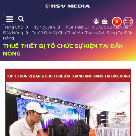
Trang Chủ
Tây Nguyên
Thuê Thiết Bị Tổ Chức Sự Kiện Tại
Đắk Nông
Top10 Đơn Vị Cho Thuê Âm Thanh Ánh Sáng Tại Đắk
Nông
THUÊ THIẾT BỊ TỔ CHỨC SỰ KIỆN TẠI ĐẮK
NÔNG