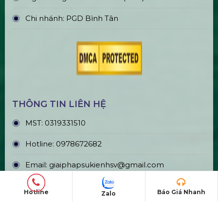
Ngân hàng: TMCP Á Châu (ACB)
Chi nhánh: PGD Bình Tân
THÔNG TIN LIÊN HỆ
MST:
0319331510
Hotline:
0978672682
Email:
giaiphapsukienhsv@gmail.com
Website:
https://hsvmedia.vn/
Hotline
Báo Giá Nhanh
Zalo
Facebook:
HSV Media