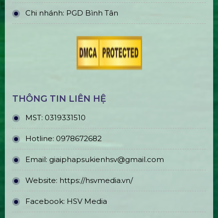
Chi nhánh: PGD Bình Tân
THÔNG TIN LIÊN HỆ
MST:
0319331510
Hotline:
0978672682
Email:
giaiphapsukienhsv@gmail.com
Website:
https://hsvmedia.vn/
Facebook:
HSV Media