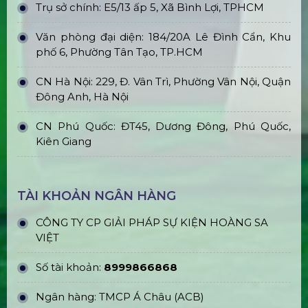
Trụ sở chính: E5/13 ấp 5, Xã Bình Lợi, TPHCM
Văn phòng đại diện: 184/20A Lê Đình Cẩn, Khu
phố 6, Phường Tân Tạo, TP.HCM
CN Hà Nội: 229, Đ. Vân Trì, Phường Vân Nội, Quận
Đông Anh, Hà Nội
CN Phú Quốc: ĐT45, Dương Đông, Phú Quốc,
Kiên Giang
TÀI KHOẢN NGÂN HÀNG
CÔNG TY CP GIẢI PHÁP SỰ KIỆN HOÀNG SA
VIỆT
Số tài khoản:
8999866868
Ngân hàng: TMCP Á Châu (ACB)