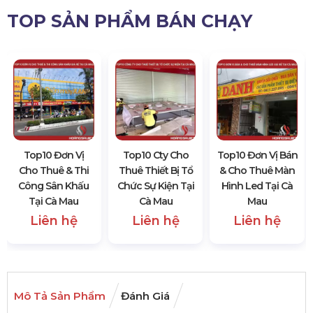
TOP SẢN PHẨM BÁN CHẠY
Top10 Đơn Vị
Top10 Cty Cho
Top10 Đơn Vị Bán
Cho Thuê & Thi
Thuê Thiết Bị Tổ
& Cho Thuê Màn
Công Sân Khấu
Chức Sự Kiện Tại
Hình Led Tại Cà
Tại Cà Mau
Cà Mau
Mau
Liên hệ
Liên hệ
Liên hệ
Mô Tả Sản Phẩm
Đánh Giá