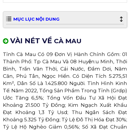
MỤC LỤC NỘI DUNG
VÀI NÉT VỀ
CÀ MAU
Tỉnh Cà Mau Có 09 Đơn Vị Hành Chính Gồm: 01
Thành Phố: Tp Cà Mau Và 08 Huyện:u Minh, Thới
Bình, Trần Văn Thời, Cái Nước, Đầm Dơi, Năm
Căn, Phú Tân, Ngọc Hiển. Có Diện Tích 5.275,51
Km², Dân Số Là 1.425.800 Người. Tình Hình Kinh
Tế: Năm 2022, Tổng Sản Phẩm Trong Tỉnh (Grdp)
Ước Tăng 6,5%; Tổng Vốn Đầu Tư Xã Hội Đạt
Khoảng 21.500 Tỷ Đồng; Kim Ngạch Xuất Khẩu
Đạt Khoảng 1,3 Tỷ Usd; Thu Ngân Sách Đạt
Khoảng 5.325 Tỷ Đồng; Tỷ Lệ Đô Thị Hóa Đạt 30%;
Tỷ Lệ Hộ Nghèo Giảm 0,56%; Số Xã Đạt Chuẩn