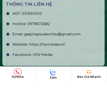
Ngân hàng: TMCP Á Châu (ACB)
Chi nhánh: PGD Bình Tân
THÔNG TIN LIÊN HỆ
MST:
0319331510
Hotline
Báo Giá Nhanh
Zalo
Hotline:
0978672682
Email:
giaiphapsukienhsv@gmail.com
Website:
https://hsvmedia.vn/