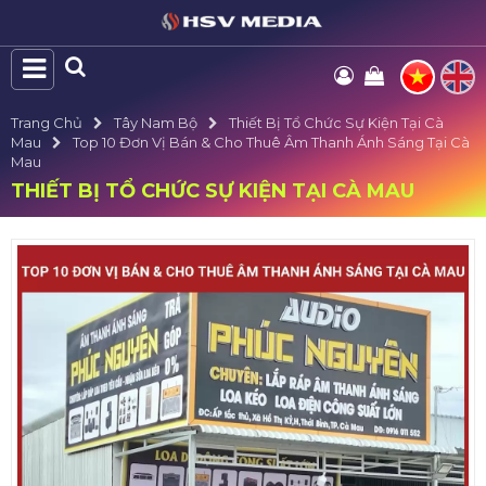
Trang Chủ
Tây Nam Bộ
Thiết Bị Tổ Chức Sự Kiện Tại Cà
Mau
Top 10 Đơn Vị Bán & Cho Thuê Âm Thanh Ánh Sáng Tại Cà
Mau
THIẾT BỊ TỔ CHỨC SỰ KIỆN TẠI CÀ MAU