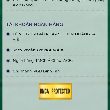
ĐỊA CHỈ VĂN PHÒNG
Trụ sở chính: E5/13 ấp 5, Xã Bình Lợi, TPHCM
Văn phòng đại diện: 184/20A Lê Đình Cẩn, Khu
phố 6, Phường Tân Tạo, TP.HCM
CN Hà Nội: 229, Đ. Vân Trì, Phường Vân Nội, Quận
Đông Anh, Hà Nội
CN Phú Quốc: ĐT45, Dương Đông, Phú Quốc,
Kiên Giang
TÀI KHOẢN NGÂN HÀNG
CÔNG TY CP GIẢI PHÁP SỰ KIỆN HOÀNG SA
VIỆT
Số tài khoản:
8999866868