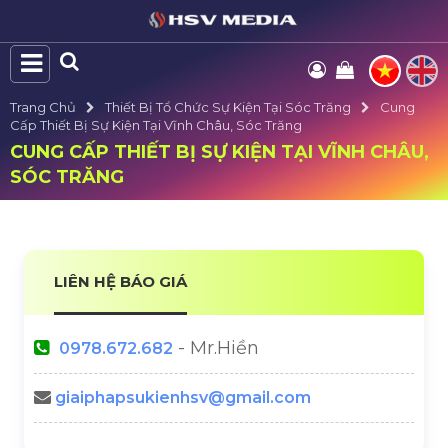
Trang Chủ
Thiết Bị Tổ Chức Sự Kiện Tại Sóc Trăng
Cung
Cấp Thiết Bị Sự Kiện Tại Vĩnh Châu, Sóc Trăng
CUNG CẤP THIẾT BỊ SỰ KIỆN TẠI VĨNH CHÂU,
SÓC TRĂNG
LIÊN HỆ BÁO GIÁ
- Mr.Hiền
0978.672.682
giaiphapsukienhsv@gmail.com