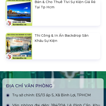
Bán & Cho Thuê Tivi Sự Kiện Giá Rẻ
Tại Tp Hcm
Thi Công & In Ấn Backdrop Sân
Khấu Sự Kiện
ĐỊA CHỈ VĂN PHÒNG
Trụ sở chính: E5/13 ấp 5, Xã Bình Lợi, TPHCM
Văn phòng đại diện: 184/20A Lê Đình Cẩn, Khu