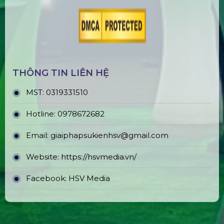
THÔNG TIN LIÊN HỆ
MST:
0319331510
Hotline:
0978672682
Email:
giaiphapsukienhsv@gmail.com
Website:
https://hsvmedia.vn/
Facebook:
HSV Media