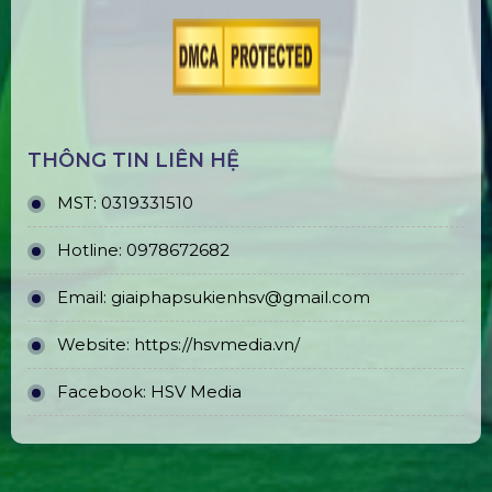
THÔNG TIN LIÊN HỆ
MST:
0319331510
Hotline:
0978672682
Email:
giaiphapsukienhsv@gmail.com
Website:
https://hsvmedia.vn/
Facebook:
HSV Media