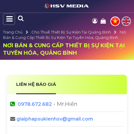
Trang Chủ
Cho Thuê Thiết Bị Sự Kiện Tại Quảng Bình
Nơi
Bán & Cung Cấp Thiết Bị Sự Kiện Tại Tuyên Hóa, Quảng Bình
NƠI BÁN & CUNG CẤP THIẾT BỊ SỰ KIỆN TẠI
TUYÊN HÓA, QUẢNG BÌNH
LIÊN HỆ BÁO GIÁ
- Mr.Hiền
0978.672.682
giaiphapsukienhsv@gmail.com