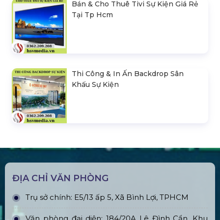
Bán & Cho Thuê Tivi Sự Kiện Giá Rẻ
Tại Tp Hcm
Thi Công & In Ấn Backdrop Sân
Khấu Sự Kiện
ĐỊA CHỈ VĂN PHÒNG
Trụ sở chính: E5/13 ấp 5, Xã Bình Lợi, TPHCM
Văn phòng đại diện: 184/20A Lê Đình Cẩn, Khu