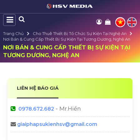
Trang Chủ
Cho Thuê Thiết Bị Tổ Chức Sự Kiện Tại Nghệ An
Nơi Bán & Cung Cấp Thiết Bị Sự Kiện Tại Tương Dương, Nghệ An
NƠI BÁN & CUNG CẤP THIẾT BỊ SỰ KIỆN TẠI
TƯƠNG DƯƠNG, NGHỆ AN
LIÊN HỆ BÁO GIÁ
- Mr.Hiền
0978.672.682
giaiphapsukienhsv@gmail.com