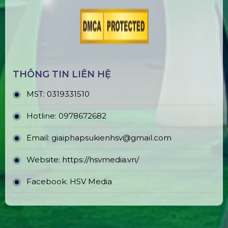
THÔNG TIN LIÊN HỆ
MST:
0319331510
Hotline:
0978672682
Email:
giaiphapsukienhsv@gmail.com
Website:
https://hsvmedia.vn/
Facebook:
HSV Media