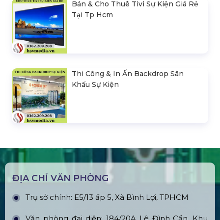
Bán & Cho Thuê Tivi Sự Kiện Giá Rẻ
Tại Tp Hcm
Thi Công & In Ấn Backdrop Sân
Khấu Sự Kiện
ĐỊA CHỈ VĂN PHÒNG
Trụ sở chính: E5/13 ấp 5, Xã Bình Lợi, TPHCM
Văn phòng đại diện: 184/20A Lê Đình Cẩn, Khu