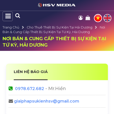
Trang Chủ
Cho Thuê Thiết Bị Sự Kiện Tại Hải Dương
Nơi
Bán & Cung Cấp Thiết Bị Sự Kiện Tại Tứ Kỳ, Hải Dương
NƠI BÁN & CUNG CẤP THIẾT BỊ SỰ KIỆN TẠI
TỨ KỲ, HẢI DƯƠNG
LIÊN HỆ BÁO GIÁ
- Mr.Hiền
0978.672.682
giaiphapsukienhsv@gmail.com