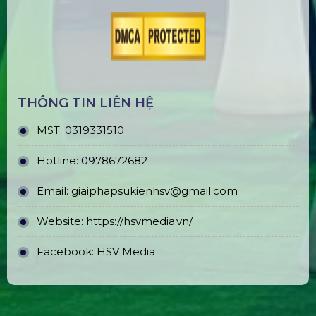
THÔNG TIN LIÊN HỆ
MST:
0319331510
Hotline:
0978672682
Email:
giaiphapsukienhsv@gmail.com
Website:
https://hsvmedia.vn/
Facebook:
HSV Media