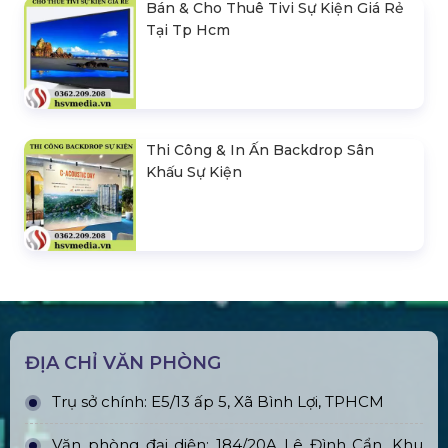
Bán & Cho Thuê Tivi Sự Kiện Giá Rẻ
Tại Tp Hcm
Thi Công & In Ấn Backdrop Sân
Khấu Sự Kiện
ĐỊA CHỈ VĂN PHÒNG
Trụ sở chính: E5/13 ấp 5, Xã Bình Lợi, TPHCM
Văn phòng đại diện: 184/20A Lê Đình Cẩn, Khu