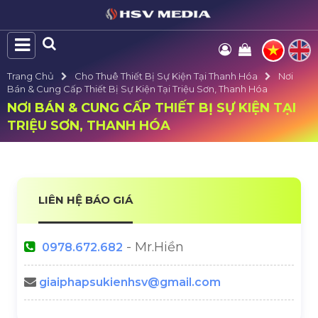
Trang Chủ
Cho Thuê Thiết Bị Sự Kiện Tại Thanh Hóa
Nơi
Bán & Cung Cấp Thiết Bị Sự Kiện Tại Triệu Sơn, Thanh Hóa
NƠI BÁN & CUNG CẤP THIẾT BỊ SỰ KIỆN TẠI
TRIỆU SƠN, THANH HÓA
LIÊN HỆ BÁO GIÁ
- Mr.Hiền
0978.672.682
giaiphapsukienhsv@gmail.com