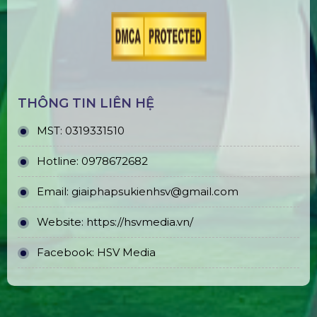
THÔNG TIN LIÊN HỆ
MST:
0319331510
Hotline:
0978672682
Email:
giaiphapsukienhsv@gmail.com
Website:
https://hsvmedia.vn/
Facebook:
HSV Media