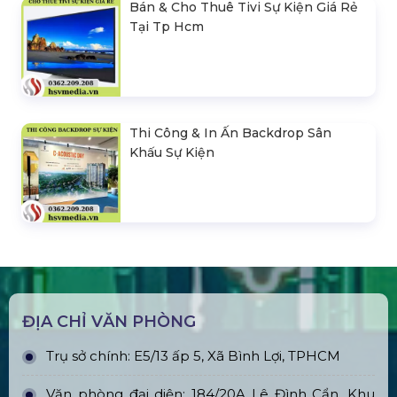
Bán & Cho Thuê Tivi Sự Kiện Giá Rẻ
Tại Tp Hcm
Thi Công & In Ấn Backdrop Sân
Khấu Sự Kiện
ĐỊA CHỈ VĂN PHÒNG
Trụ sở chính: E5/13 ấp 5, Xã Bình Lợi, TPHCM
Văn phòng đại diện: 184/20A Lê Đình Cẩn, Khu