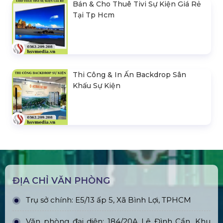
Bán & Cho Thuê Tivi Sự Kiện Giá Rẻ
Tại Tp Hcm
Thi Công & In Ấn Backdrop Sân
Khấu Sự Kiện
ĐỊA CHỈ VĂN PHÒNG
Trụ sở chính: E5/13 ấp 5, Xã Bình Lợi, TPHCM
Văn phòng đại diện: 184/20A Lê Đình Cẩn, Khu