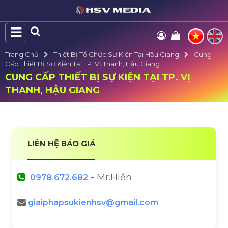
Trang Chủ
Thiết Bị Tổ Chức Sự Kiện Tại Hậu Giang
Cung
Cấp Thiết Bị Sự Kiện Tại TP. Vị Thanh, Hậu Giang
CUNG CẤP THIẾT BỊ SỰ KIỆN TẠI TP. VỊ
THANH, HẬU GIANG
LIÊN HỆ BÁO GIÁ
- Mr.Hiền
0978.672.682
giaiphapsukienhsv@gmail.com