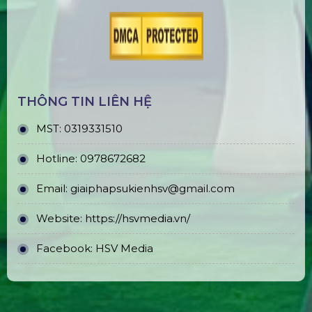
THÔNG TIN LIÊN HỆ
MST:
0319331510
Hotline:
0978672682
Email:
giaiphapsukienhsv@gmail.com
Website:
https://hsvmedia.vn/
Facebook:
HSV Media