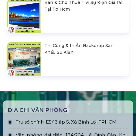
Bán & Cho Thuê Tivi Sự Kiện Giá Rẻ
Tại Tp Hcm
Thi Công & In Ấn Backdrop Sân
Khấu Sự Kiện
ĐỊA CHỈ VĂN PHÒNG
Trụ sở chính: E5/13 ấp 5, Xã Bình Lợi, TPHCM
Văn phòng đại diện: 184/20A Lê Đình Cẩn, Khu