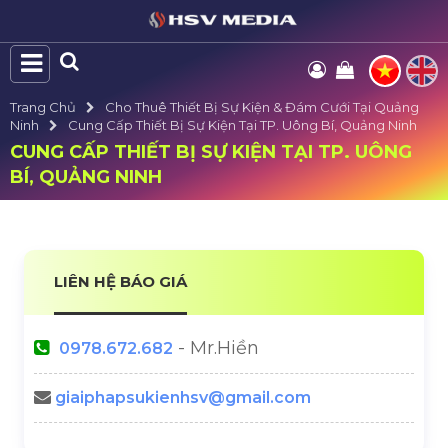
Trang Chủ
Cho Thuê Thiết Bị Sự Kiện & Đám Cưới Tại Quảng
Ninh
Cung Cấp Thiết Bị Sự Kiện Tại TP. Uông Bí, Quảng Ninh
CUNG CẤP THIẾT BỊ SỰ KIỆN TẠI TP. UÔNG
BÍ, QUẢNG NINH
LIÊN HỆ BÁO GIÁ
- Mr.Hiền
0978.672.682
giaiphapsukienhsv@gmail.com