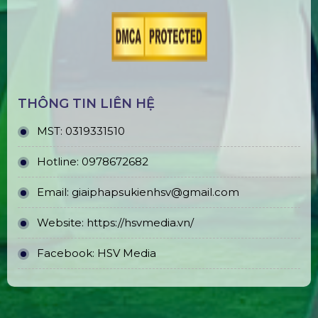
THÔNG TIN LIÊN HỆ
MST:
0319331510
Hotline:
0978672682
Email:
giaiphapsukienhsv@gmail.com
Website:
https://hsvmedia.vn/
Facebook:
HSV Media