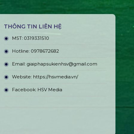
THÔNG TIN LIÊN HỆ
MST:
0319331510
Hotline:
0978672682
Email:
giaiphapsukienhsv@gmail.com
Website:
https://hsvmedia.vn/
Facebook:
HSV Media