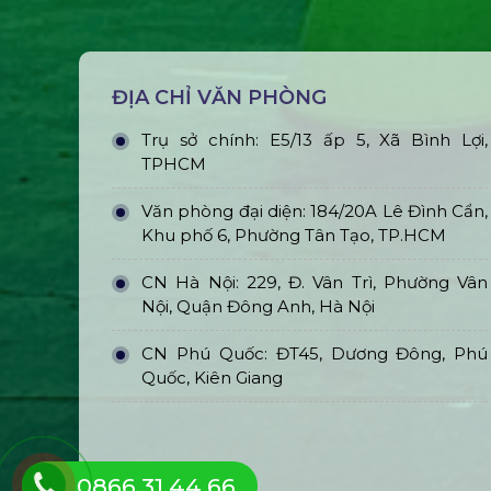
ĐỊA CHỈ VĂN PHÒNG
Trụ sở chính: E5/13 ấp 5, Xã Bình Lợi,
TPHCM
Văn phòng đại diện: 184/20A Lê Đình Cẩn,
Khu phố 6, Phường Tân Tạo, TP.HCM
CN Hà Nội: 229, Đ. Vân Trì, Phường Vân
Nội, Quận Đông Anh, Hà Nội
CN Phú Quốc: ĐT45, Dương Đông, Phú
Quốc, Kiên Giang
0866.31.44.66